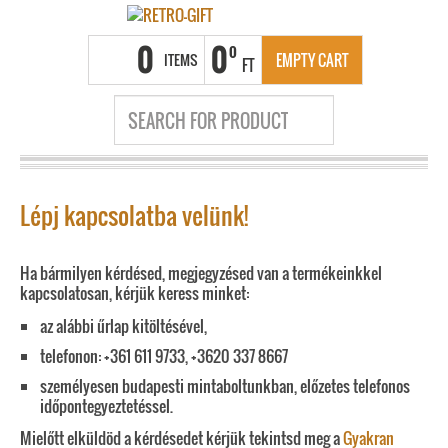
0
0
0
ITEMS
EMPTY CART
FT
Lépj kapcsolatba velünk!
Ha bármilyen kérdésed, megjegyzésed van a termékeinkkel
kapcsolatosan, kérjük keress minket:
az alábbi űrlap kitöltésével,
telefonon: +361 611 9733, +3620 337 8667
személyesen budapesti mintaboltunkban, előzetes telefonos
időpontegyeztetéssel.
Mielőtt elküldöd a kérdésedet kérjük tekintsd meg a
Gyakran