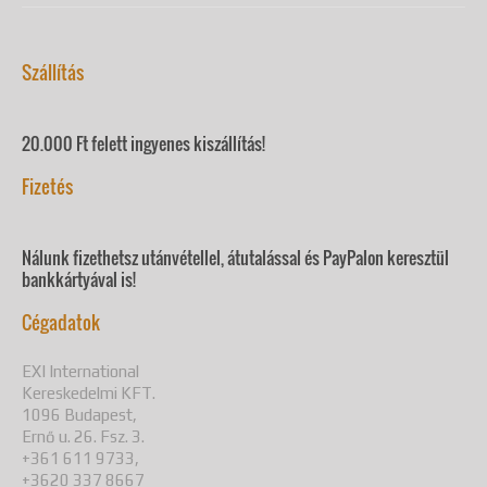
Szállítás
20.000 Ft felett ingyenes kiszállítás!
Fizetés
Nálunk fizethetsz utánvétellel, átutalással és PayPalon keresztül
bankkártyával is!
Cégadatok
EXI International
Kereskedelmi KFT.
1096 Budapest,
Ernő u. 26. Fsz. 3.
+361 611 9733,
+3620 337 8667