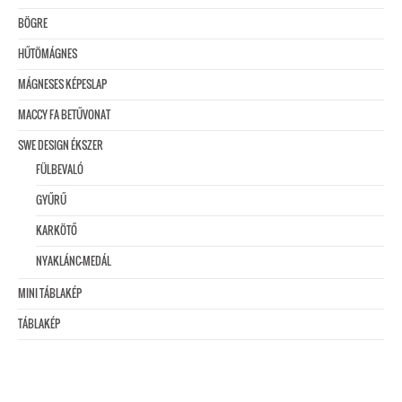
BÖGRE
HŰTÖMÁGNES
MÁGNESES KÉPESLAP
MACCY FA BETŰVONAT
SWE DESIGN ÉKSZER
FÜLBEVALÓ
GYŰRŰ
KARKÖTŐ
NYAKLÁNC-MEDÁL
MINI TÁBLAKÉP
TÁBLAKÉP