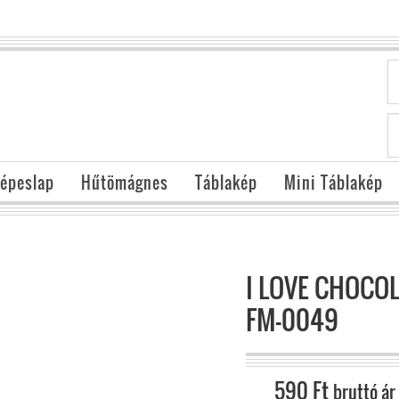
épeslap
Hűtömágnes
Táblakép
Mini Táblakép
I LOVE CHOCO
FM-0049
590
Ft
bruttó ár