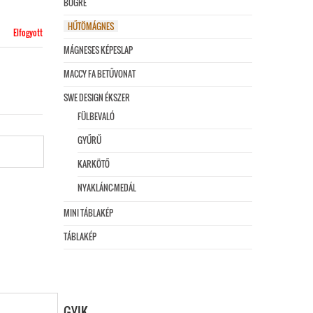
BÖGRE
HŰTÖMÁGNES
Elfogyott
MÁGNESES KÉPESLAP
MACCY FA BETŰVONAT
SWE DESIGN ÉKSZER
FÜLBEVALÓ
GYŰRŰ
KARKÖTŐ
NYAKLÁNC-MEDÁL
MINI TÁBLAKÉP
TÁBLAKÉP
GYIK