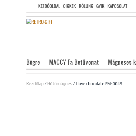
KEZDŐOLDAL
CIKKEK
RÓLUNK
GYIK
KAPCSOLAT
Bögre
MACCY Fa Betűvonat
Mágneses k
Kezdőlap
/
Hűtömágnes
/ I love chocolate FM-0049