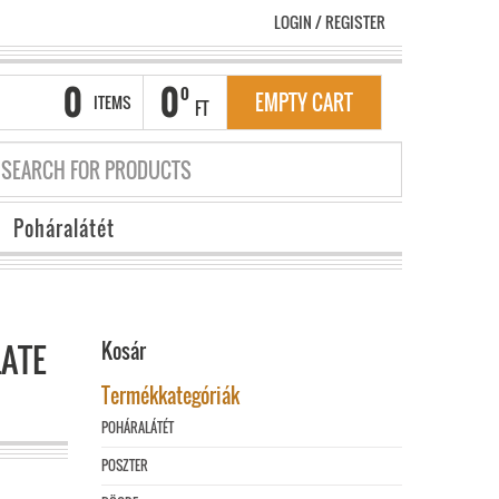
LOGIN
/
REGISTER
0
0
0
EMPTY CART
ITEMS
FT
Poháralátét
LATE
Kosár
Termékkategóriák
POHÁRALÁTÉT
POSZTER