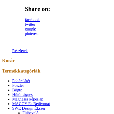
Share on:
facebook
twitter
google
pinterest
Részletek
Kosár
Termékkategóriák
Poháralátét
Poszter
Bögre
Hűtömágnes
Mágneses képeslap
MACCY Fa Betűvonat
SWE Design Ékszer
Fülbevaló