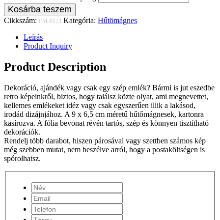
Kosárba teszem
Cikkszám:
Kategória:
Hűtömágnes
FM-0173
Leírás
Product Inquiry
Product Description
Dekoráció, ajándék vagy csak egy szép emlék? Bármi is jut eszedbe
retro képeinkről, biztos, hogy találsz közte olyat, ami megnevettet,
kellemes emlékeket idéz vagy csak egyszerűen illik a lakásod,
irodád dizájnjához. A 9 x 6,5 cm méretű hűtőmágnesek, kartonra
kasírozva. A fólia bevonat révén tartós, szép és könnyen tisztítható
dekorációk.
Rendelj több darabot, hiszen párosával vagy szettben számos kép
még szebben mutat, nem beszélve arról, hogy a postaköltségen is
spórolhatsz.