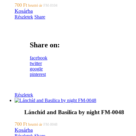
700
Ft
bruttó ár
FM-0104
Kosárba
Részletek
Share
Share on:
facebook
twitter
google
pinterest
Részletek
Lánchíd and Basilica by night FM-0048
700
Ft
bruttó ár
FM-0048
Kosárba
Részletek
Share