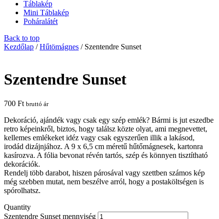
Táblakép
Mini Táblakép
Poháralátét
Back to top
Kezdőlap
/
Hűtömágnes
/ Szentendre Sunset
Szentendre Sunset
700
Ft
bruttó ár
Dekoráció, ajándék vagy csak egy szép emlék? Bármi is jut eszedbe
retro képeinkről, biztos, hogy találsz közte olyat, ami megnevettet,
kellemes emlékeket idéz vagy csak egyszerűen illik a lakásod,
irodád dizájnjához. A 9 x 6,5 cm méretű hűtőmágnesek, kartonra
kasírozva. A fólia bevonat révén tartós, szép és könnyen tisztítható
dekorációk.
Rendelj több darabot, hiszen párosával vagy szettben számos kép
még szebben mutat, nem beszélve arról, hogy a postaköltségen is
spórolhatsz.
Quantity
Szentendre Sunset mennyiség