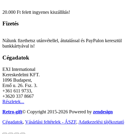
20.000 Ft felett ingyenes kiszállítás!
Fizetés
Nálunk fizethetsz utánvétellel, átutalással és PayPalon keresztül
bankkártyával is!
Cégadatok
EXI International
Kereskedelmi KFT.
1096 Budapest,
Ernő u. 26. Fsz. 3.
+361 611 9733,
+3620 337 8667
Részletek...
Retro-gift
© Copyright 2015-
2026 Powered by
zendesign
Cégadatok
,
Vásárlási feltételek - ÁSZF
,
Adatkezelési tájékoztató