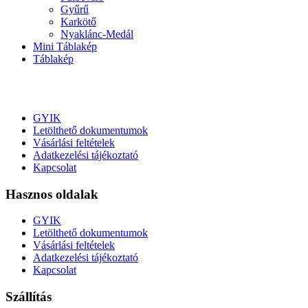
Gyűrű
Karkötő
Nyaklánc-Medál
Mini Táblakép
Táblakép
GYIK
Letölthető dokumentumok
Vásárlási feltételek
Adatkezelési tájékoztató
Kapcsolat
Hasznos oldalak
GYIK
Letölthető dokumentumok
Vásárlási feltételek
Adatkezelési tájékoztató
Kapcsolat
Szállítás