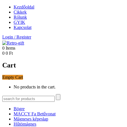
Kezdőoldal
Cikkek
Rólunk
GYIK
Kapcsolat
Login
/
Register
0
Items
0
0
Ft
Cart
Empty Cart
No products in the cart.
Bögre
MACCY Fa Betűvonat
Mágneses képeslap
Hűtömágnes