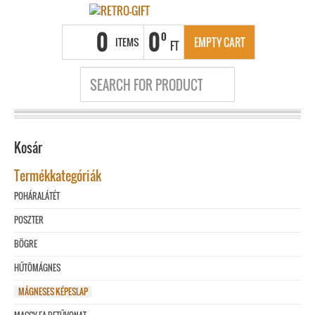
0
0
0
ITEMS
EMPTY CART
FT
Kosár
Termékkategóriák
POHÁRALÁTÉT
POSZTER
BÖGRE
HŰTÖMÁGNES
MÁGNESES KÉPESLAP