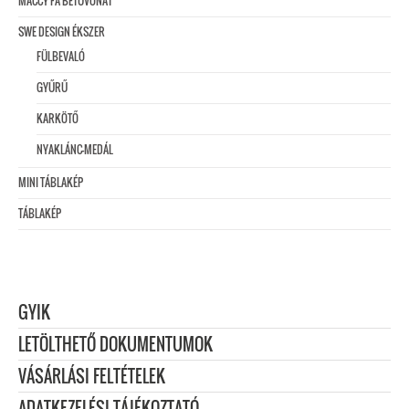
MACCY FA BETŰVONAT
SWE DESIGN ÉKSZER
FÜLBEVALÓ
GYŰRŰ
KARKÖTŐ
NYAKLÁNC-MEDÁL
MINI TÁBLAKÉP
TÁBLAKÉP
GYIK
LETÖLTHETŐ DOKUMENTUMOK
VÁSÁRLÁSI FELTÉTELEK
ADATKEZELÉSI TÁJÉKOZTATÓ