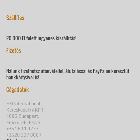
Szállítás
20.000 Ft felett ingyenes kiszállítás!
Fizetés
Nálunk fizethetsz utánvétellel, átutalással és PayPalon keresztül
bankkártyával is!
Cégadatok
EXI International
Kereskedelmi KFT.
1096 Budapest,
Ernő u. 26. Fsz. 3.
+361 611 9733,
+3620 337 8667