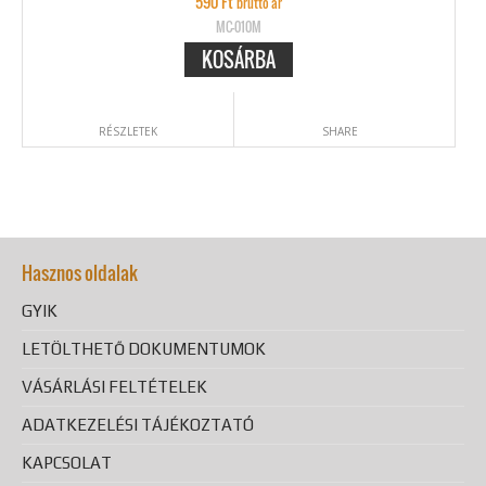
590
Ft
bruttó ár
MC-010M
KOSÁRBA
RÉSZLETEK
SHARE
Hasznos oldalak
GYIK
LETÖLTHETŐ DOKUMENTUMOK
VÁSÁRLÁSI FELTÉTELEK
ADATKEZELÉSI TÁJÉKOZTATÓ
KAPCSOLAT