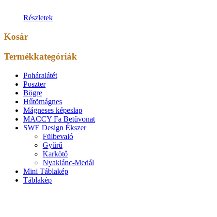
Részletek
Kosár
Termékkategóriák
Poháralátét
Poszter
Bögre
Hűtömágnes
Mágneses képeslap
MACCY Fa Betűvonat
SWE Design Ékszer
Fülbevaló
Gyűrű
Karkötő
Nyaklánc-Medál
Mini Táblakép
Táblakép