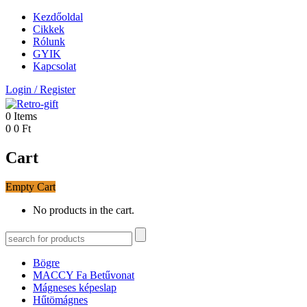
Kezdőoldal
Cikkek
Rólunk
GYIK
Kapcsolat
Login
/
Register
0
Items
0
0
Ft
Cart
Empty Cart
No products in the cart.
Bögre
MACCY Fa Betűvonat
Mágneses képeslap
Hűtömágnes