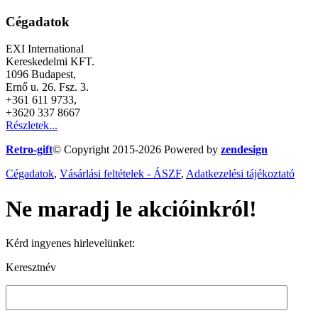
Cégadatok
EXI International
Kereskedelmi KFT.
1096 Budapest,
Ernő u. 26. Fsz. 3.
+361 611 9733,
+3620 337 8667
Részletek...
Retro-gift
© Copyright 2015-
2026 Powered by
zendesign
Cégadatok
,
Vásárlási feltételek - ÁSZF
,
Adatkezelési tájékoztató
Ne maradj le akcióinkról!
Kérd ingyenes hirlevelünket:
Keresztnév