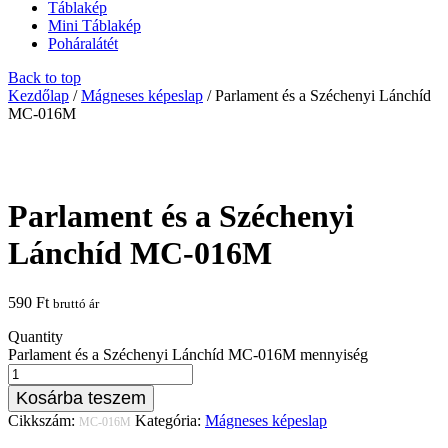
Táblakép
Mini Táblakép
Poháralátét
Back to top
Kezdőlap
/
Mágneses képeslap
/ Parlament és a Széchenyi Lánchíd
MC-016M
Parlament és a Széchenyi
Lánchíd MC-016M
590
Ft
bruttó ár
Quantity
Parlament és a Széchenyi Lánchíd MC-016M mennyiség
Kosárba teszem
Cikkszám:
Kategória:
Mágneses képeslap
MC-016M