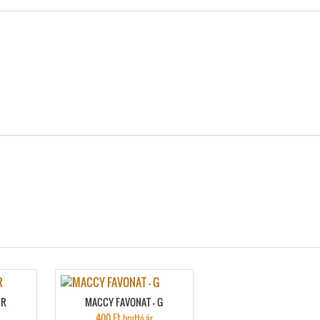
 R
MACCY FAVONAT – G
400
Ft
bruttó ár