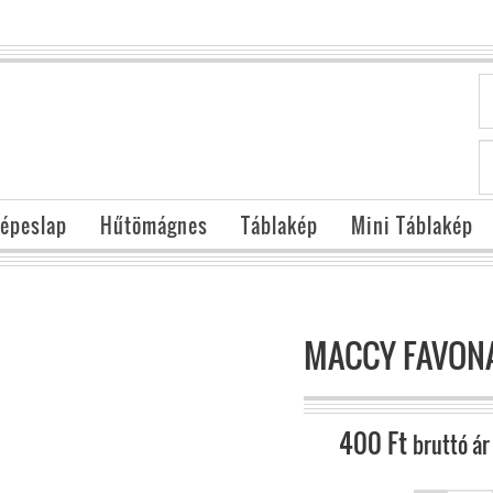
épeslap
Hűtömágnes
Táblakép
Mini Táblakép
MACCY FAVONA
400
Ft
bruttó ár