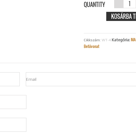
MACCY
QUANTITY
FAVONAT -
KOSÁRBA T
MENNYIS
MA
Kategória:
Cikkszám:
WT-4
Betűvonat