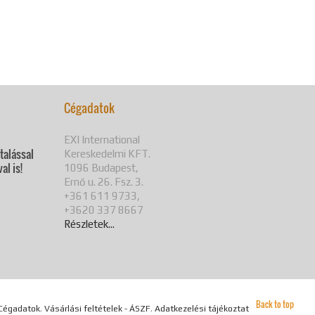
Cégadatok
EXI International
utalással
Kereskedelmi KFT.
al is!
1096 Budapest,
Ernő u. 26. Fsz. 3.
+361 611 9733,
+3620 337 8667
Részletek...
Back to top
Cégadatok
,
Vásárlási feltételek - ÁSZF
,
Adatkezelési tájékoztató