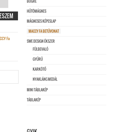
BÖGRE
HŰTÖMÁGNES
 4
ESZEM
MÁGNESES KÉPESLAP
ÉG
MACCY FA BETŰVONAT
CCY Fa
SWE DESIGN ÉKSZER
FÜLBEVALÓ
GYŰRŰ
KARKÖTŐ
NYAKLÁNC-MEDÁL
MINI TÁBLAKÉP
TÁBLAKÉP
GYIK