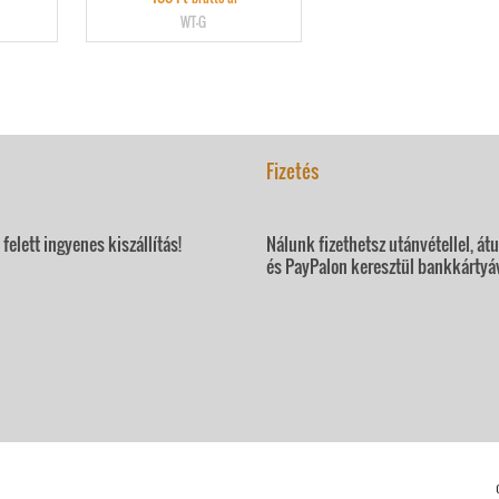
WT-G
Fizetés
felett ingyenes kiszállítás!
Nálunk fizethetsz utánvétellel, át
és PayPalon keresztül bankkártyáv