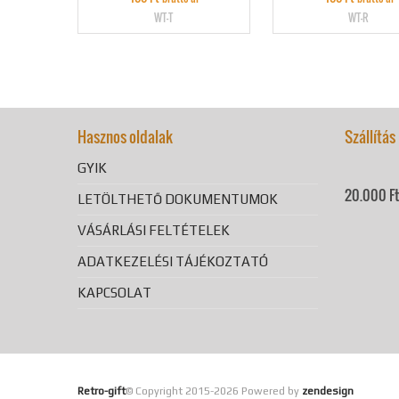
WT-T
WT-R
Hasznos oldalak
Szállítás
GYIK
20.000 Ft 
LETÖLTHETŐ DOKUMENTUMOK
VÁSÁRLÁSI FELTÉTELEK
ADATKEZELÉSI TÁJÉKOZTATÓ
KAPCSOLAT
Retro-gift
© Copyright 2015-
2026 Powered by
zendesign