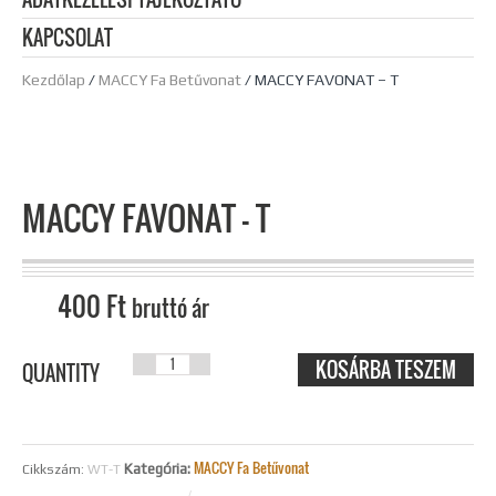
KAPCSOLAT
Kezdőlap
/
MACCY Fa Betűvonat
/ MACCY FAVONAT – T
MACCY FAVONAT – T
400
Ft
bruttó ár
KOSÁRBA TESZEM
MACCY
QUANTITY
FAVONAT - T
MENNYISÉG
MACCY Fa Betűvonat
Kategória:
Cikkszám:
WT-T