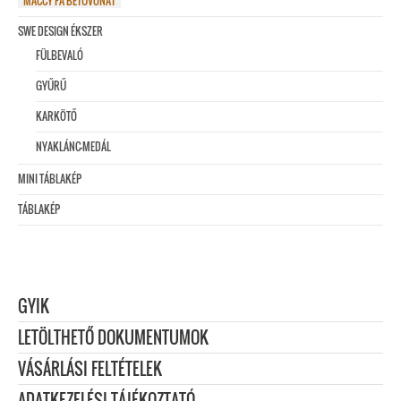
MACCY FA BETŰVONAT
SWE DESIGN ÉKSZER
FÜLBEVALÓ
GYŰRŰ
KARKÖTŐ
NYAKLÁNC-MEDÁL
MINI TÁBLAKÉP
TÁBLAKÉP
GYIK
LETÖLTHETŐ DOKUMENTUMOK
VÁSÁRLÁSI FELTÉTELEK
ADATKEZELÉSI TÁJÉKOZTATÓ