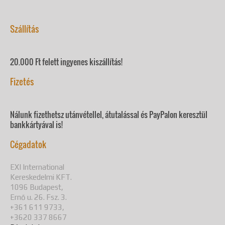
Szállítás
20.000 Ft felett ingyenes kiszállítás!
Fizetés
Nálunk fizethetsz utánvétellel, átutalással és PayPalon keresztül
bankkártyával is!
Cégadatok
EXI International
Kereskedelmi KFT.
1096 Budapest,
Ernő u. 26. Fsz. 3.
+361 611 9733,
+3620 337 8667