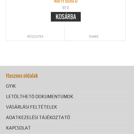
400
Ft
bruttó ár
WT-B
KOSÁRBA
RÉSZLETEK
SHARE
Hasznos oldalak
GYIK
LETÖLTHETŐ DOKUMENTUMOK
VÁSÁRLÁSI FELTÉTELEK
ADATKEZELÉSI TÁJÉKOZTATÓ
KAPCSOLAT