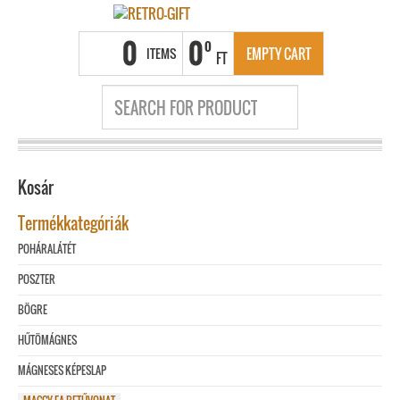
0
0
0
ITEMS
EMPTY CART
FT
Kosár
Termékkategóriák
POHÁRALÁTÉT
POSZTER
BÖGRE
HŰTÖMÁGNES
MÁGNESES KÉPESLAP