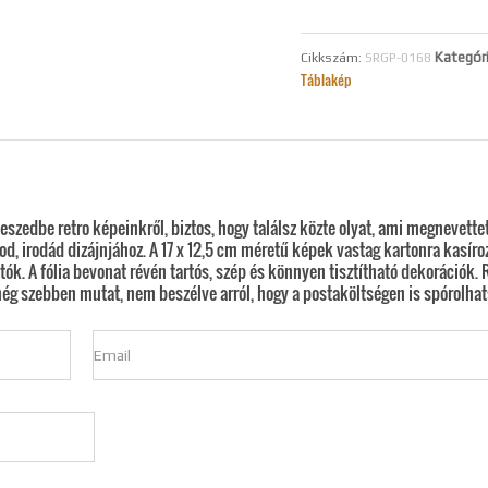
PEST SUN
MENNYIS
Kategór
Cikkszám:
SRGP-0168
Táblakép
szedbe retro képeinkről, biztos, hogy találsz közte olyat, ami megnevettet
d, irodád dizájnjához. A 17 x 12,5 cm méretű képek vastag kartonra kasíro
tók. A fólia bevonat révén tartós, szép és könnyen tisztítható dekorációk. 
ég szebben mutat, nem beszélve arról, hogy a postaköltségen is spórolhat