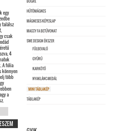
BÖGRE
HŰTÖMÁGNES
k egy
szedbe
MÁGNESES KÉPESLAP
y találsz
,
MACCY FA BETŰVONAT
gy csak
SWE DESIGN ÉKSZER
irodád
méretű
FÜLBEVALÓ
ozva, 4
anatok
GYŰRŰ
 A fólia
KARKÖTŐ
és könnyen
elj több
NYAKLÁNC-MEDÁL
agy
zebben
MINI TÁBLAKÉP
ogy a
TÁBLAKÉP
sz.
ND
ESZEM
GYIK