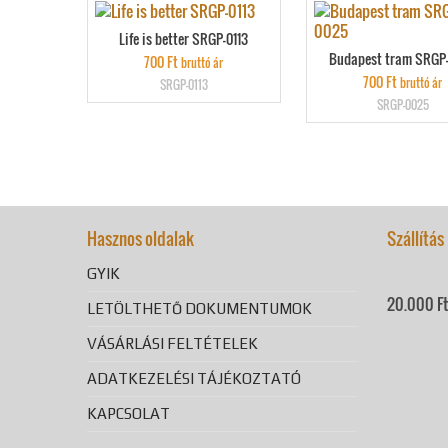
Life is better SRGP-0113
Budapest tram SRGP
700
Ft
bruttó ár
700
Ft
bruttó ár
SRGP-0113
SRGP-0025
Hasznos oldalak
Szállítás
GYIK
20.000 Ft 
LETÖLTHETŐ DOKUMENTUMOK
VÁSÁRLÁSI FELTÉTELEK
ADATKEZELÉSI TÁJÉKOZTATÓ
KAPCSOLAT