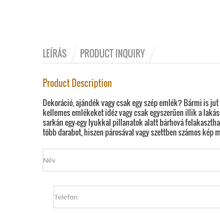
LEÍRÁS
PRODUCT INQUIRY
Product Description
Dekoráció, ajándék vagy csak egy szép emlék? Bármi is jut e
kellemes emlékeket idéz vagy csak egyszerűen illik a lakáso
sarkán egy-egy lyukkal pillanatok alatt bárhová felakasztha
több darabot, hiszen párosával vagy szettben számos kép m