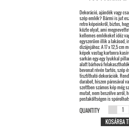
Dekoráció, ajándék vagy csa
szép emlék? Bármi is jut e
retro képeinkről, biztos, hog
közte olyat, ami megnevettet
kellemes emlékeket idéz va
egyszerűen illik a lakásod, 
dizájnjához. A 17 x 12,5 cm 
képek vastag kartonra kasír
sarkán egy-egy lyukkal pill
alatt bárhová felakaszthatók.
bevonat révén tartós, szép 
tisztítható dekorációk. Rend
darabot, hiszen párosával v
szettben számos kép még s
mutat, nem beszélve arról, h
postaköltségen is spórolhat
CHAIN
QUANTITY
BRIDGE A
KOSÁRBA T