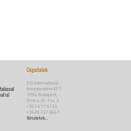
Cégadatok
EXI International
utalással
Kereskedelmi KFT.
al is!
1096 Budapest,
Ernő u. 26. Fsz. 3.
+361 611 9733,
+3620 337 8667
Részletek...