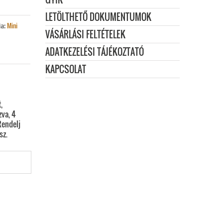
SET
LETÖLTHETŐ DOKUMENTUMOK
ÉG
Mini
ia:
VÁSÁRLÁSI FELTÉTELEK
ADATKEZELÉSI TÁJÉKOZTATÓ
KAPCSOLAT
,
zva, 4
Rendelj
sz.