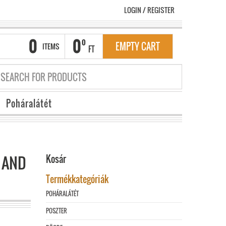
LOGIN
/
REGISTER
0
0
0
EMPTY CART
ITEMS
FT
Poháralátét
 AND
Kosár
Termékkategóriák
POHÁRALÁTÉT
POSZTER