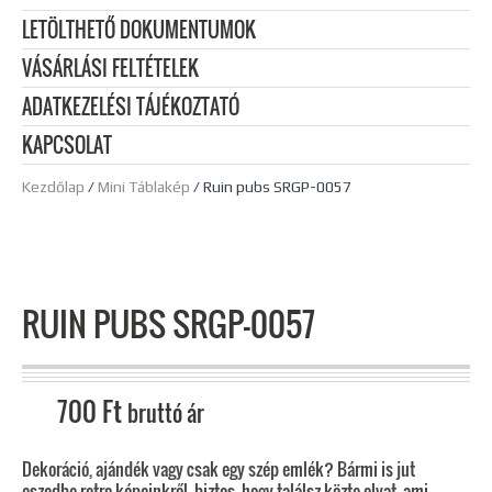
LETÖLTHETŐ DOKUMENTUMOK
VÁSÁRLÁSI FELTÉTELEK
ADATKEZELÉSI TÁJÉKOZTATÓ
KAPCSOLAT
Kezdőlap
/
Mini Táblakép
/ Ruin pubs SRGP-0057
RUIN PUBS SRGP-0057
700
Ft
bruttó ár
Dekoráció, ajándék vagy csak egy szép emlék? Bármi is jut
eszedbe retro képeinkről, biztos, hogy találsz közte olyat, ami