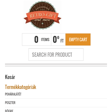
0
0
0
ITEMS
EMPTY CART
FT
Kosár
Termékkategóriák
POHÁRALÁTÉT
POSZTER
BÖGRE