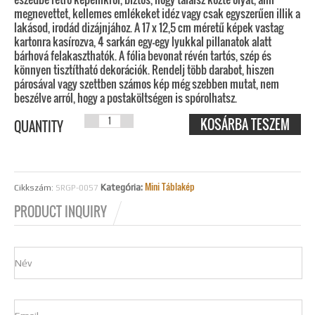
megnevettet, kellemes emlékeket idéz vagy csak egyszerűen illik a
lakásod, irodád dizájnjához. A 17 x 12,5 cm méretű képek vastag
kartonra kasírozva, 4 sarkán egy-egy lyukkal pillanatok alatt
bárhová felakaszthatók. A fólia bevonat révén tartós, szép és
könnyen tisztítható dekorációk. Rendelj több darabot, hiszen
párosával vagy szettben számos kép még szebben mutat, nem
beszélve arról, hogy a postaköltségen is spórolhatsz.
KOSÁRBA TESZEM
RUIN PUBS
QUANTITY
SRGP-0057
MENNYISÉG
Mini Táblakép
Kategória:
Cikkszám:
SRGP-0057
PRODUCT INQUIRY