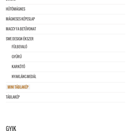
HŰTÖMÁGNES
MÁGNESES KÉPESLAP
MACCY FA BETŰVONAT
SWE DESIGN ÉKSZER
FÜLBEVALÓ
GYŰRŰ
KARKÖTŐ
NYAKLÁNC-MEDÁL
MINI TÁBLAKÉP
TÁBLAKÉP
GYIK