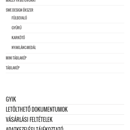
MACCY FA BETŰVONAT
SWE DESIGN ÉKSZER
FÜLBEVALÓ
GYŰRŰ
KARKÖTŐ
NYAKLÁNC-MEDÁL
MINI TÁBLAKÉP
TÁBLAKÉP
GYIK
LETÖLTHETŐ DOKUMENTUMOK
VÁSÁRLÁSI FELTÉTELEK
ADATKEZELÉSI TÁJÉKOZTATÓ