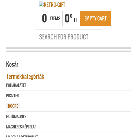
0
0
0
ITEMS
EMPTY CART
FT
Kosár
Termékkategóriák
POHÁRALÁTÉT
POSZTER
BÖGRE
HŰTÖMÁGNES
MÁGNESES KÉPESLAP