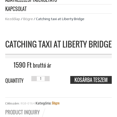
KAPCSOLAT
Kezdőlap
/
Bögre
/ Catching taxi at Liberty Bridge
CATCHING TAXI AT LIBERTY BRIDGE
1590
Ft
bruttó ár
KOSÁRBA TESZEM
CATCHING
QUANTITY
TAXI AT
LIBERTY
Bögre
Kategória:
Cikkszám:
RGB-0164
BRIDGE
PRODUCT INQUIRY