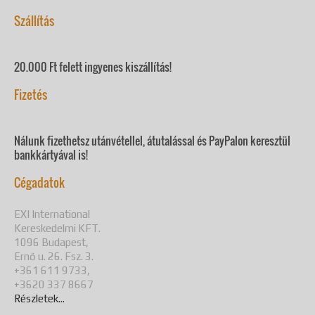
Szállítás
20.000 Ft felett ingyenes kiszállítás!
Fizetés
Nálunk fizethetsz utánvétellel, átutalással és PayPalon keresztül
bankkártyával is!
Cégadatok
EXI International
Kereskedelmi KFT.
1096 Budapest,
Ernő u. 26. Fsz. 3.
+361 611 9733,
+3620 337 8667
Részletek...