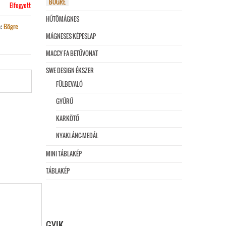
BÖGRE
Elfogyott
HŰTÖMÁGNES
Bögre
a:
MÁGNESES KÉPESLAP
MACCY FA BETŰVONAT
SWE DESIGN ÉKSZER
FÜLBEVALÓ
GYŰRŰ
KARKÖTŐ
NYAKLÁNC-MEDÁL
MINI TÁBLAKÉP
TÁBLAKÉP
GYIK