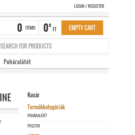
LOGIN
/
REGISTER
0
0
0
EMPTY CART
ITEMS
FT
Poháralátét
INE
Kosár
Termékkategóriák
POHÁRALÁTÉT
r
POSZTER