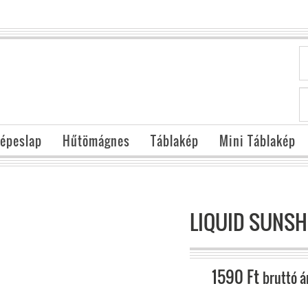
épeslap
Hűtömágnes
Táblakép
Mini Táblakép
LIQUID SUNSH
1590
Ft
bruttó á