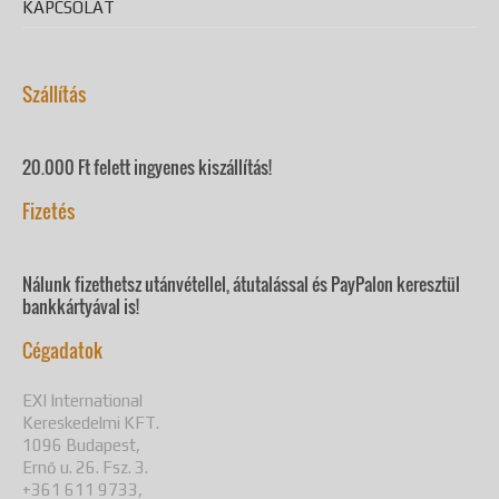
KAPCSOLAT
Szállítás
20.000 Ft felett ingyenes kiszállítás!
Fizetés
Nálunk fizethetsz utánvétellel, átutalással és PayPalon keresztül
bankkártyával is!
Cégadatok
EXI International
Kereskedelmi KFT.
1096 Budapest,
Ernő u. 26. Fsz. 3.
+361 611 9733,