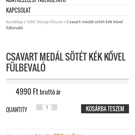
KAPCSOLAT
Kezdőlap
/
SWE Design Ékszer
/ Csavart medál sötét kék kővel
fülbevaló
CSAVART MEDÁL SÖTÉT KÉK KŐVEL
FÜLBEVALÓ
4990
Ft
bruttó ár
KOSÁRBA TESZEM
CSAVART
QUANTITY
MEDÁL SÖTÉT
KÉK KŐVEL