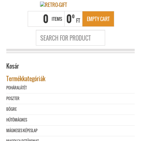
0
0
0
ITEMS
EMPTY CART
FT
Kosár
Termékkategóriák
POHÁRALÁTÉT
POSZTER
BÖGRE
HŰTÖMÁGNES
MÁGNESES KÉPESLAP