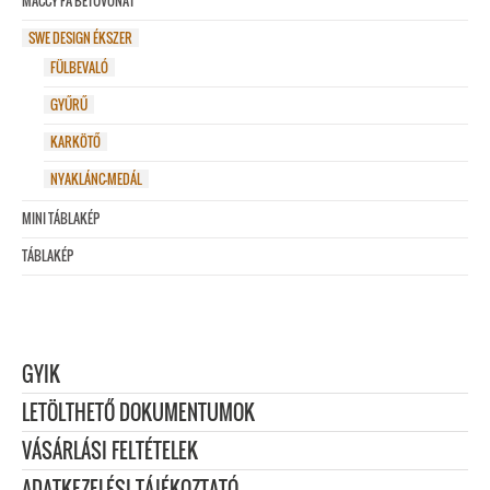
MACCY FA BETŰVONAT
SWE DESIGN ÉKSZER
FÜLBEVALÓ
GYŰRŰ
KARKÖTŐ
NYAKLÁNC-MEDÁL
MINI TÁBLAKÉP
TÁBLAKÉP
GYIK
LETÖLTHETŐ DOKUMENTUMOK
VÁSÁRLÁSI FELTÉTELEK
ADATKEZELÉSI TÁJÉKOZTATÓ