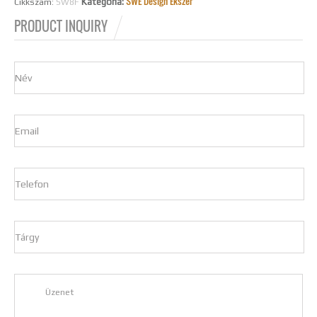
SWE Design Ékszer
Kategória:
Cikkszám:
SW8F
FÜLBEVALÓ
PRODUCT INQUIRY
MENNYISÉG