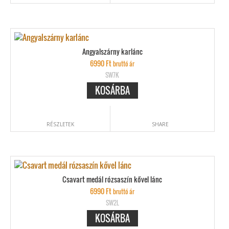
Angyalszárny karlánc
6990
Ft
bruttó ár
SW7K
KOSÁRBA
RÉSZLETEK
SHARE
Csavart medál rózsaszín kővel lánc
6990
Ft
bruttó ár
SW2L
KOSÁRBA