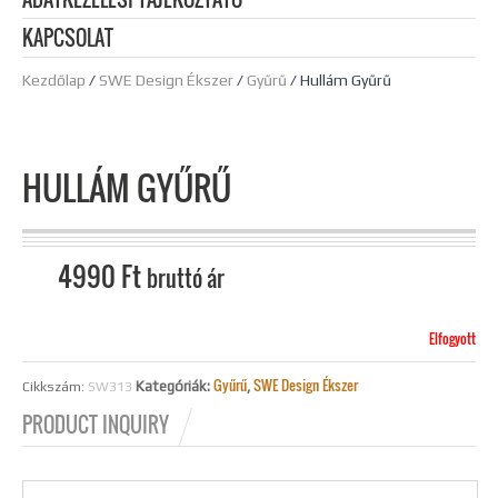
KAPCSOLAT
Kezdőlap
/
SWE Design Ékszer
/
Gyűrű
/ Hullám Gyűrű
HULLÁM GYŰRŰ
4990
Ft
bruttó ár
Elfogyott
Gyűrű
SWE Design Ékszer
Kategóriák:
,
Cikkszám:
SW313
PRODUCT INQUIRY