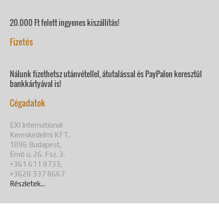
20.000 Ft felett ingyenes kiszállítás!
Fizetés
Nálunk fizethetsz utánvétellel, átutalással és PayPalon keresztül
bankkártyával is!
Cégadatok
EXI International
Kereskedelmi KFT.
1096 Budapest,
Ernő u. 26. Fsz. 3.
+361 611 9733,
+3620 337 8667
Részletek...