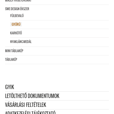
MACCY FA BETŰVONAT
SWE DESIGN ÉKSZER
FÜLBEVALÓ
GYŰRŰ
KARKÖTŐ
NYAKLÁNC-MEDÁL
MINI TÁBLAKÉP
TÁBLAKÉP
GYIK
LETÖLTHETŐ DOKUMENTUMOK
VÁSÁRLÁSI FELTÉTELEK
ADATKEZELÉSI TÁJÉKOZTATÓ