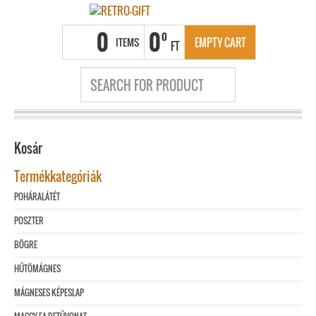
0
0
0
ITEMS
EMPTY CART
FT
Kosár
Termékkategóriák
POHÁRALÁTÉT
POSZTER
BÖGRE
HŰTÖMÁGNES
MÁGNESES KÉPESLAP