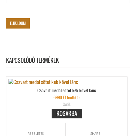
KAPCSOLÓDÓ TERMÉKEK
Csavart medál sötét kék kővel lánc
6990
Ft
bruttó ár
SW8L
KOSÁRBA
RÉSZLETEK
SHARE