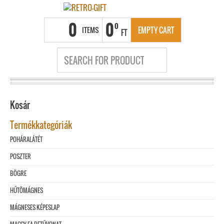
0
0
0
ITEMS
EMPTY CART
FT
Kosár
Termékkategóriák
POHÁRALÁTÉT
POSZTER
BÖGRE
HŰTÖMÁGNES
MÁGNESES KÉPESLAP