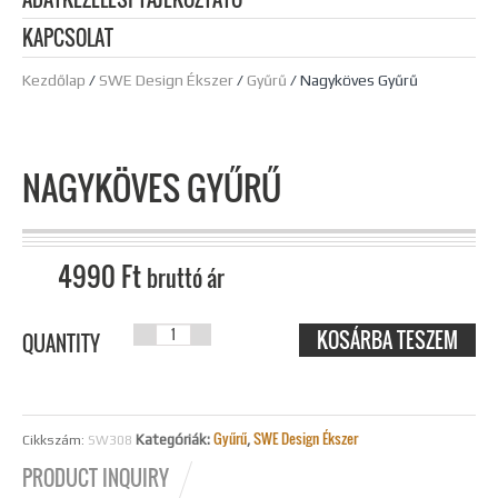
KAPCSOLAT
Kezdőlap
/
SWE Design Ékszer
/
Gyűrű
/ Nagyköves Gyűrű
NAGYKÖVES GYŰRŰ
4990
Ft
bruttó ár
KOSÁRBA TESZEM
NAGYKÖVES
QUANTITY
GYŰRŰ
MENNYISÉG
Gyűrű
SWE Design Ékszer
Kategóriák:
,
Cikkszám:
SW308
PRODUCT INQUIRY