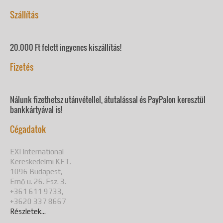
Szállítás
20.000 Ft felett ingyenes kiszállítás!
Fizetés
Nálunk fizethetsz utánvétellel, átutalással és PayPalon keresztül
bankkártyával is!
Cégadatok
EXI International
Kereskedelmi KFT.
1096 Budapest,
Ernő u. 26. Fsz. 3.
+361 611 9733,
+3620 337 8667
Részletek...