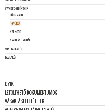
MACCY FA BETŰVONAT
SWE DESIGN ÉKSZER
FÜLBEVALÓ
GYŰRŰ
KARKÖTŐ
NYAKLÁNC-MEDÁL
MINI TÁBLAKÉP
TÁBLAKÉP
GYIK
LETÖLTHETŐ DOKUMENTUMOK
VÁSÁRLÁSI FELTÉTELEK
ADATKEZELÉSI TÁJÉKOZTATÓ