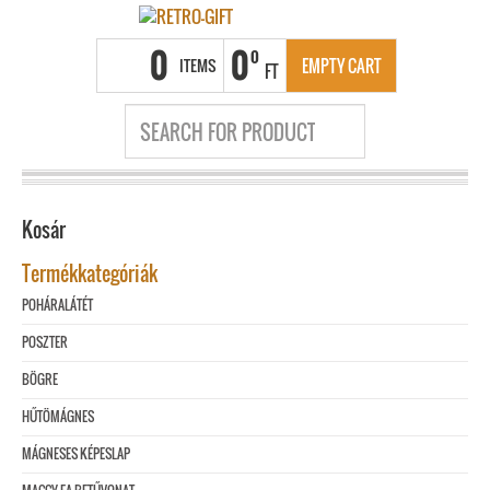
0
0
0
ITEMS
EMPTY CART
FT
Kosár
Termékkategóriák
POHÁRALÁTÉT
POSZTER
BÖGRE
HŰTÖMÁGNES
MÁGNESES KÉPESLAP