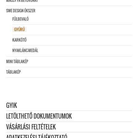
MACCY FA BETŰVONAT
SWE DESIGN ÉKSZER
FÜLBEVALÓ
GYŰRŰ
KARKÖTŐ
NYAKLÁNC-MEDÁL
MINI TÁBLAKÉP
TÁBLAKÉP
GYIK
LETÖLTHETŐ DOKUMENTUMOK
VÁSÁRLÁSI FELTÉTELEK
ADATKEZELÉSI TÁJÉKOZTATÓ