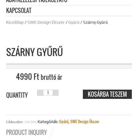
KAPCSOLAT
Kezdőlap
/
SWE Design Ékszer
/
Gyűrű
/ Szárny Gyűrű
SZÁRNY GYŰRŰ
4990
Ft
bruttó ár
KOSÁRBA TESZEM
SZÁRNY
QUANTITY
GYŰRŰ
MENNYISÉG
Gyűrű
SWE Design Ékszer
Kategóriák:
,
Cikkszám:
SW309
PRODUCT INQUIRY