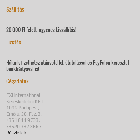
Szállítás
20.000 Ft felett ingyenes kiszállítás!
Fizetés
Nálunk fizethetsz utánvétellel, átutalással és PayPalon keresztül
bankkártyával is!
Cégadatok
EXI International
Kereskedelmi KFT.
1096 Budapest,
Ernő u. 26. Fsz. 3.
+361 611 9733,
+3620 337 8667
Részletek...