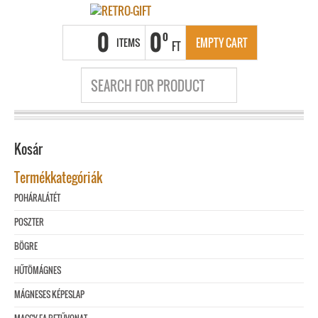
0
0
0
ITEMS
EMPTY CART
FT
Kosár
Termékkategóriák
POHÁRALÁTÉT
POSZTER
BÖGRE
HŰTÖMÁGNES
MÁGNESES KÉPESLAP