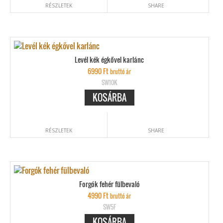
RÉSZLETEK
SHARE
Levél kék égkővel karlánc
6990
Ft
bruttó ár
SW10K
KOSÁRBA
RÉSZLETEK
SHARE
Forgók fehér fülbevaló
4990
Ft
bruttó ár
SW5F
KOSÁRBA