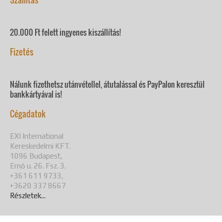
20.000 Ft felett ingyenes kiszállítás!
Fizetés
Nálunk fizethetsz utánvétellel, átutalással és PayPalon keresztül
bankkártyával is!
Cégadatok
EXI International
Kereskedelmi KFT.
1096 Budapest,
Ernő u. 26. Fsz. 3.
+361 611 9733,
+3620 337 8667
Részletek...