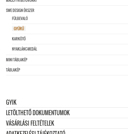
MACCY FA BETŰVONAT
SWE DESIGN ÉKSZER
FÜLBEVALÓ
GYŰRŰ
KARKÖTŐ
NYAKLÁNC-MEDÁL
MINI TÁBLAKÉP
TÁBLAKÉP
GYIK
LETÖLTHETŐ DOKUMENTUMOK
VÁSÁRLÁSI FELTÉTELEK
ADATKEZELÉSI TÁJÉKOZTATÓ