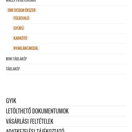
MACCY FA BETŰVONAT
SWE DESIGN ÉKSZER
FÜLBEVALÓ
GYŰRŰ
KARKÖTŐ
NYAKLÁNC-MEDÁL
MINI TÁBLAKÉP
TÁBLAKÉP
GYIK
LETÖLTHETŐ DOKUMENTUMOK
VÁSÁRLÁSI FELTÉTELEK
ADATKEZELÉSI TÁJÉKOZTATÓ