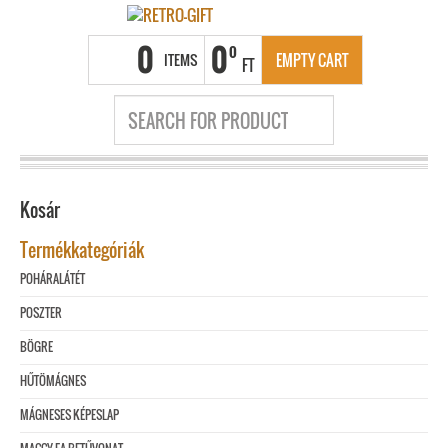
0
0
0
ITEMS
EMPTY CART
FT
Kosár
Termékkategóriák
POHÁRALÁTÉT
POSZTER
BÖGRE
HŰTÖMÁGNES
MÁGNESES KÉPESLAP