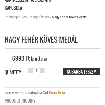
KAPCSOLAT
Kezdőlap
/
SWE Design Ékszer
/ Nagy Fehér Köves Medál
NAGY FEHÉR KÖVES MEDÁL
6990
Ft
bruttó ár
KOSÁRBA TESZEM
NAGY FEHÉR
QUANTITY
KÖVES MEDÁL
MENNYISÉG
SWE Design Ékszer
Kategória:
Cikkszám:
SW52L
PRODUCT INQUIRY