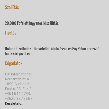
Szállítás
20.000 Ft felett ingyenes kiszállítás!
Fizetés
Nálunk fizethetsz utánvétellel, átutalással és PayPalon keresztül
bankkártyával is!
Cégadatok
EXI International
Kereskedelmi KFT.
1096 Budapest,
Ernő u. 26. Fsz. 3.
+361 611 9733,
+3620 337 8667
Részletek...