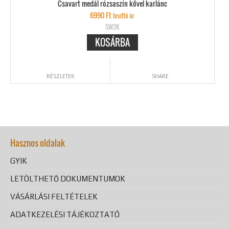
Csavart medál rózsaszín kővel karlánc
6990
Ft
bruttó ár
SW2K
KOSÁRBA
RÉSZLETEK
SHARE
Hasznos oldalak
GYIK
LETÖLTHETŐ DOKUMENTUMOK
VÁSÁRLÁSI FELTÉTELEK
ADATKEZELÉSI TÁJÉKOZTATÓ