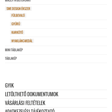
MACCY FA BETŰVONAT
SWE DESIGN ÉKSZER
FÜLBEVALÓ
GYŰRŰ
KARKÖTŐ
NYAKLÁNC-MEDÁL
MINI TÁBLAKÉP
TÁBLAKÉP
GYIK
LETÖLTHETŐ DOKUMENTUMOK
VÁSÁRLÁSI FELTÉTELEK
ADATKEZELÉSI TÁJÉKOZTATÓ