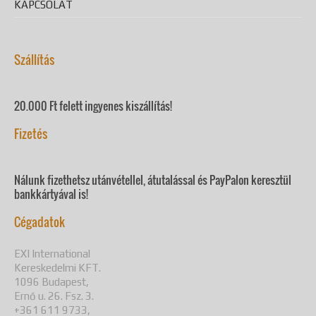
KAPCSOLAT
Szállítás
20.000 Ft felett ingyenes kiszállítás!
Fizetés
Nálunk fizethetsz utánvétellel, átutalással és PayPalon keresztül
bankkártyával is!
Cégadatok
EXI International
Kereskedelmi KFT.
1096 Budapest,
Ernő u. 26. Fsz. 3.
+361 611 9733,