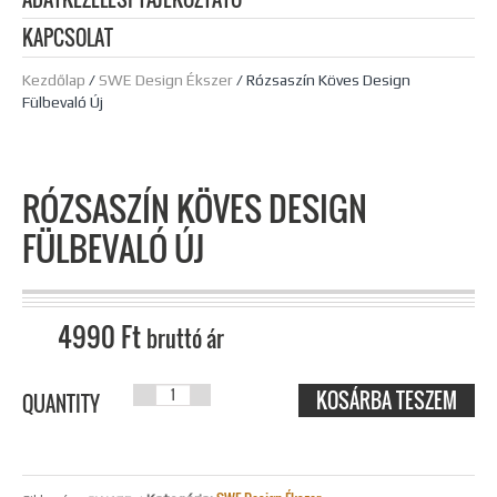
KAPCSOLAT
Kezdőlap
/
SWE Design Ékszer
/ Rózsaszín Köves Design
Fülbevaló Új
RÓZSASZÍN KÖVES DESIGN
FÜLBEVALÓ ÚJ
4990
Ft
bruttó ár
KOSÁRBA TESZEM
RÓZSASZÍN
QUANTITY
KÖVES
DESIGN