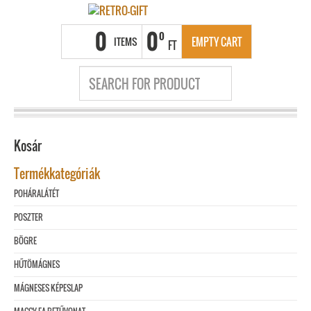
0
0
0
ITEMS
EMPTY CART
FT
Kosár
Termékkategóriák
POHÁRALÁTÉT
POSZTER
BÖGRE
HŰTÖMÁGNES
MÁGNESES KÉPESLAP