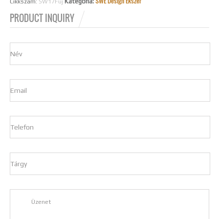
SWE Design Ékszer
Kategória:
Cikkszám:
SW17Fuj
FÜLBEVALÓ ÚJ
PRODUCT INQUIRY
MENNYISÉG