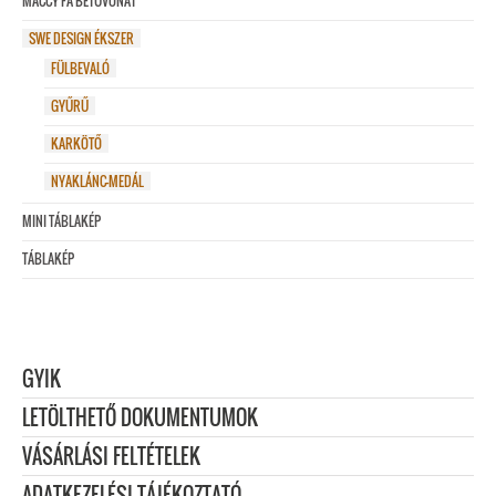
MACCY FA BETŰVONAT
SWE DESIGN ÉKSZER
FÜLBEVALÓ
GYŰRŰ
KARKÖTŐ
NYAKLÁNC-MEDÁL
MINI TÁBLAKÉP
TÁBLAKÉP
GYIK
LETÖLTHETŐ DOKUMENTUMOK
VÁSÁRLÁSI FELTÉTELEK
ADATKEZELÉSI TÁJÉKOZTATÓ