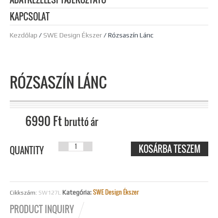
KAPCSOLAT
Kezdőlap
/
SWE Design Ékszer
/ Rózsaszín Lánc
RÓZSASZÍN LÁNC
6990
Ft
bruttó ár
KOSÁRBA TESZEM
RÓZSASZÍN
QUANTITY
LÁNC
MENNYISÉG
SWE Design Ékszer
Kategória:
Cikkszám:
SW127L
PRODUCT INQUIRY