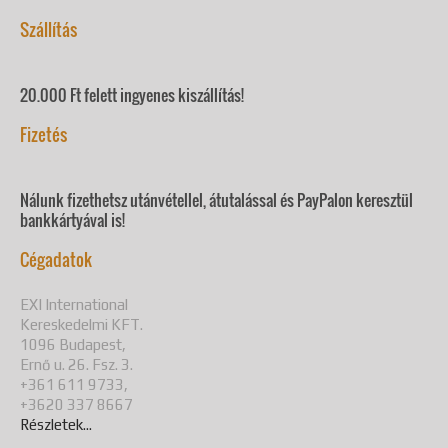
Szállítás
20.000 Ft felett ingyenes kiszállítás!
Fizetés
Nálunk fizethetsz utánvétellel, átutalással és PayPalon keresztül
bankkártyával is!
Cégadatok
EXI International
Kereskedelmi KFT.
1096 Budapest,
Ernő u. 26. Fsz. 3.
+361 611 9733,
+3620 337 8667
Részletek...