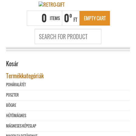
0
0
0
ITEMS
EMPTY CART
FT
Kosár
Termékkategóriák
POHÁRALÁTÉT
POSZTER
BÖGRE
HŰTÖMÁGNES
MÁGNESES KÉPESLAP