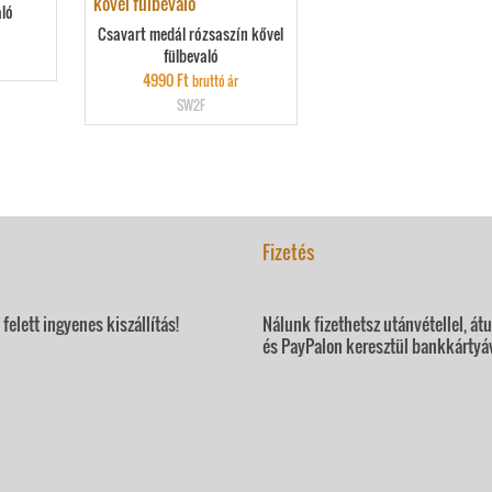
aló
Csavart medál rózsaszín kővel
fülbevaló
4990
Ft
bruttó ár
SW2F
Fizetés
felett ingyenes kiszállítás!
Nálunk fizethetsz utánvétellel, át
és PayPalon keresztül bankkártyáv