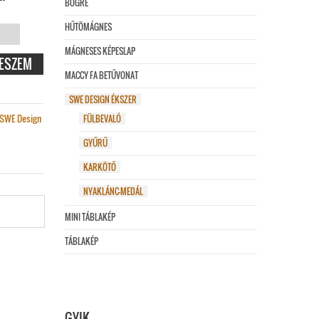
BÖGRE
HŰTÖMÁGNES
MÁGNESES KÉPESLAP
ÁNC
ESZEM
MACCY FA BETŰVONAT
ÉG
SWE DESIGN ÉKSZER
SWE Design
FÜLBEVALÓ
GYŰRŰ
KARKÖTŐ
NYAKLÁNC-MEDÁL
MINI TÁBLAKÉP
TÁBLAKÉP
GYIK