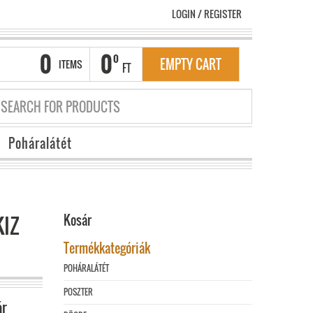
LOGIN
/
REGISTER
0
0
0
EMPTY CART
ITEMS
FT
Poháralátét
KIZ
Kosár
Termékkategóriák
POHÁRALÁTÉT
POSZTER
ár