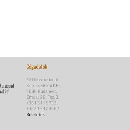
Cégadatok
EXI International
utalással
Kereskedelmi KFT.
al is!
1096 Budapest,
Ernő u. 26. Fsz. 3.
+361 611 9733,
+3620 337 8667
Részletek...