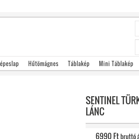
épeslap
Hűtömágnes
Táblakép
Mini Táblakép
SENTINEL TÜR
LÁNC
6990
Ft
bruttó 