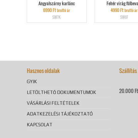
Angyalszárny karlánc
Fehér virág fülbev
6990
Ft
4990
Ft
bruttó ár
bruttó ár
SW7K
SW6F
Hasznos oldalak
Szállítás
GYIK
20.000 Ft 
LETÖLTHETŐ DOKUMENTUMOK
VÁSÁRLÁSI FELTÉTELEK
ADATKEZELÉSI TÁJÉKOZTATÓ
KAPCSOLAT