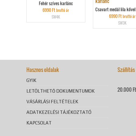
Fehér szíves karlánc
Csavart medál lila kővel
6990
Ft
bruttó ár
6990
Ft
bruttó ár
SW4K
SW3K
Hasznos oldalak
Szállítás
GYIK
20.000 Ft 
LETÖLTHETŐ DOKUMENTUMOK
VÁSÁRLÁSI FELTÉTELEK
ADATKEZELÉSI TÁJÉKOZTATÓ
KAPCSOLAT