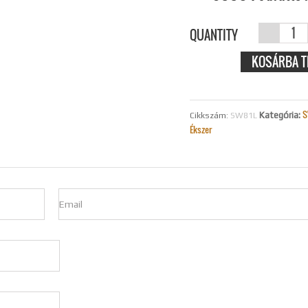
SZÍNES
QUANTITY
SZIVES
KOSÁRBA T
NYAKLÁN
MENNYIS
S
Kategória:
Cikkszám:
SW81L
Ékszer