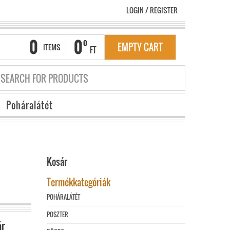
LOGIN
/
REGISTER
0
0
0
EMPTY CART
ITEMS
FT
Poháralátét
Kosár
Termékkategóriák
POHÁRALÁTÉT
POSZTER
ár