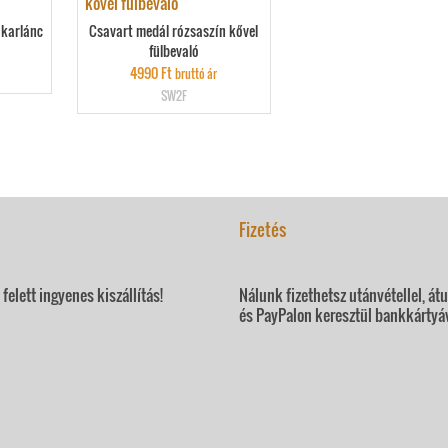
 karlánc
Csavart medál rózsaszín kővel
fülbevaló
4990
Ft
bruttó ár
SW2F
Fizetés
felett ingyenes kiszállítás!
Nálunk fizethetsz utánvétellel, át
és PayPalon keresztül bankkártyáv