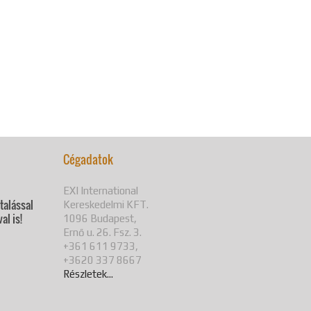
Cégadatok
EXI International
utalással
Kereskedelmi KFT.
al is!
1096 Budapest,
Ernő u. 26. Fsz. 3.
+361 611 9733,
+3620 337 8667
Részletek...