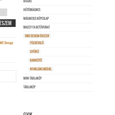
BÖGRE
HŰTÖMÁGNES
MÁGNESES KÉPESLAP
ESZEM
MACCY FA BETŰVONAT
C
SWE DESIGN ÉKSZER
ÉG
WE Design
FÜLBEVALÓ
GYŰRŰ
KARKÖTŐ
NYAKLÁNC-MEDÁL
MINI TÁBLAKÉP
TÁBLAKÉP
GYIK