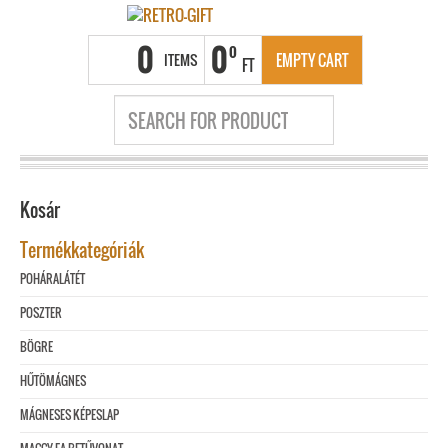
0
0
0
ITEMS
EMPTY CART
FT
Kosár
Termékkategóriák
POHÁRALÁTÉT
POSZTER
BÖGRE
HŰTÖMÁGNES
MÁGNESES KÉPESLAP