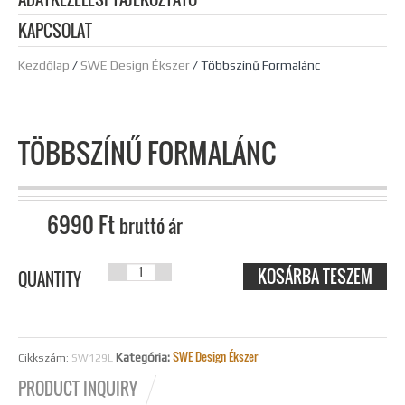
KAPCSOLAT
Kezdőlap
/
SWE Design Ékszer
/ Többszínű Formalánc
TÖBBSZÍNŰ FORMALÁNC
6990
Ft
bruttó ár
KOSÁRBA TESZEM
TÖBBSZÍNŰ
QUANTITY
FORMALÁNC
MENNYISÉG
SWE Design Ékszer
Kategória:
Cikkszám:
SW129L
PRODUCT INQUIRY