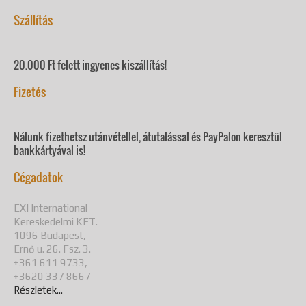
Szállítás
20.000 Ft felett ingyenes kiszállítás!
Fizetés
Nálunk fizethetsz utánvétellel, átutalással és PayPalon keresztül
bankkártyával is!
Cégadatok
EXI International
Kereskedelmi KFT.
1096 Budapest,
Ernő u. 26. Fsz. 3.
+361 611 9733,
+3620 337 8667
Részletek...