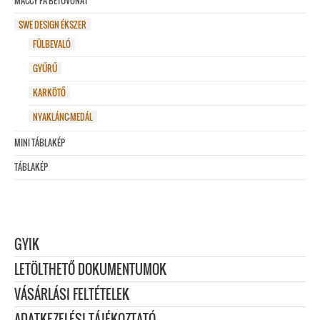
MACCY FA BETŰVONAT
SWE DESIGN ÉKSZER
FÜLBEVALÓ
GYŰRŰ
KARKÖTŐ
NYAKLÁNC-MEDÁL
MINI TÁBLAKÉP
TÁBLAKÉP
GYIK
LETÖLTHETŐ DOKUMENTUMOK
VÁSÁRLÁSI FELTÉTELEK
ADATKEZELÉSI TÁJÉKOZTATÓ