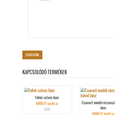
KAPCSOLÓDÓ TERMÉKEK
Fehér szíves lánc
Csavart medál rózsaszí
6990
Ft
bruttó ár
lánc
SW4L
6990
Ft
bruttó ár