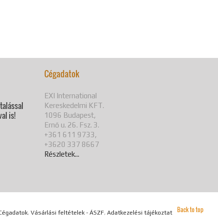
Cégadatok
EXI International
utalással
Kereskedelmi KFT.
al is!
1096 Budapest,
Ernő u. 26. Fsz. 3.
+361 611 9733,
+3620 337 8667
Részletek...
Back to top
Cégadatok
,
Vásárlási feltételek - ÁSZF
,
Adatkezelési tájékoztató