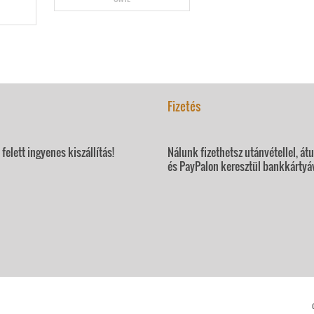
Fizetés
felett ingyenes kiszállítás!
Nálunk fizethetsz utánvétellel, át
és PayPalon keresztül bankkártyáv