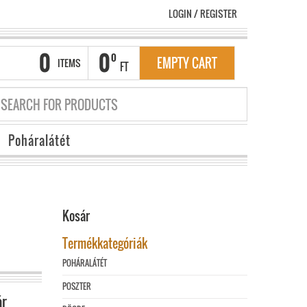
LOGIN
/
REGISTER
0
0
0
EMPTY CART
ITEMS
FT
Poháralátét
Kosár
Termékkategóriák
POHÁRALÁTÉT
POSZTER
ár