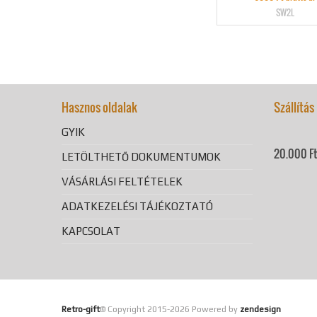
SW2L
Hasznos oldalak
Szállítás
GYIK
20.000 Ft 
LETÖLTHETŐ DOKUMENTUMOK
VÁSÁRLÁSI FELTÉTELEK
ADATKEZELÉSI TÁJÉKOZTATÓ
KAPCSOLAT
Retro-gift
© Copyright 2015-
2026 Powered by
zendesign