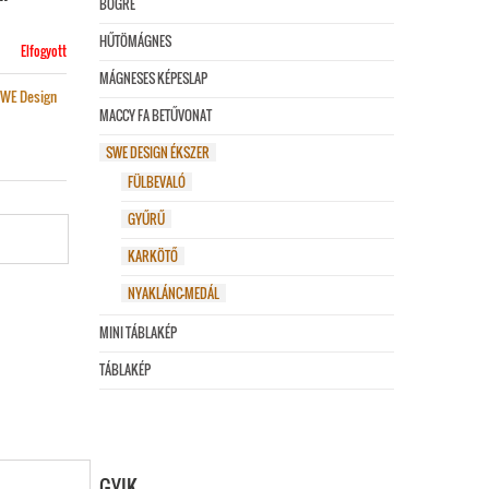
BÖGRE
HŰTÖMÁGNES
Elfogyott
MÁGNESES KÉPESLAP
WE Design
MACCY FA BETŰVONAT
SWE DESIGN ÉKSZER
FÜLBEVALÓ
GYŰRŰ
KARKÖTŐ
NYAKLÁNC-MEDÁL
MINI TÁBLAKÉP
TÁBLAKÉP
GYIK