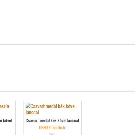
n kővel
Csavart medál kék kővel lánccal
6990
Ft
bruttó ár
SW1L