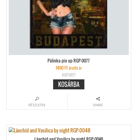
Pálinka pin up RGP-0077
1490
Ft
bruttó ár
RGP-0077
KOSÁRBA
RÉSZLETEK
SHARE
Lánchíd and Vasilica by night RGP-0048