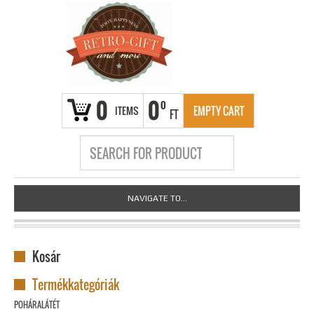
0
0
0
ITEMS
EMPTY CART
FT
NAVIGATE TO...
Kosár
Termékkategóriák
POHÁRALÁTÉT