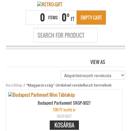
0
0
0
ITEMS
EMPTY CART
FT
VIEW AS
GRID
LIS
Kezdőlap
/ “Magyarország” címkével rendelkező termékek
Budapest Parliament SRGP-0027
700
Ft
bruttó ár
SRGP-0027
KOSÁRBA