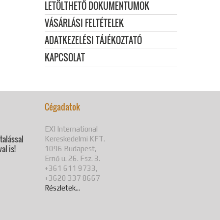
LETÖLTHETŐ DOKUMENTUMOK
VÁSÁRLÁSI FELTÉTELEK
ADATKEZELÉSI TÁJÉKOZTATÓ
KAPCSOLAT
Cégadatok
EXI International
utalással
Kereskedelmi KFT.
al is!
1096 Budapest,
Ernő u. 26. Fsz. 3.
+361 611 9733,
+3620 337 8667
Részletek...