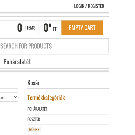
LOGIN
/
REGISTER
0
0
0
EMPTY CART
ITEMS
FT
Poháralátét
Kosár
GRID
LIST
Termékkategóriák
POHÁRALÁTÉT
POSZTER
BÖGRE