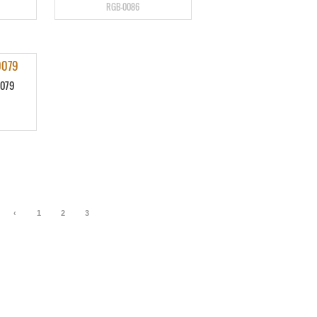
RGB-0086
0079
‹
1
2
3
4