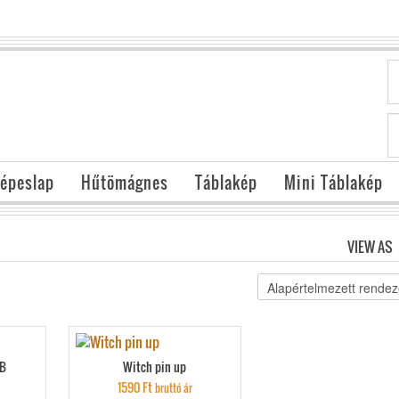
épeslap
Hűtömágnes
Táblakép
Mini Táblakép
VIEW AS
2B
Witch pin up
1590
Ft
bruttó ár