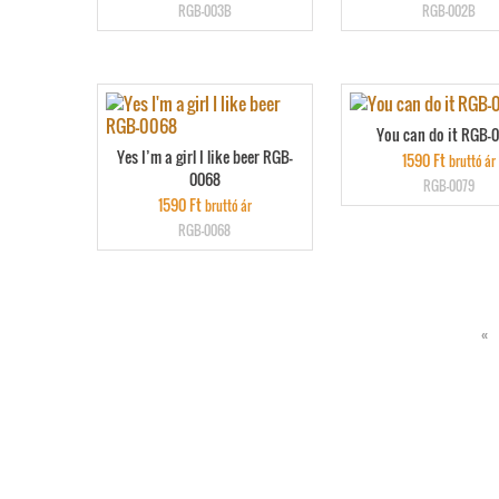
RGB-003B
RGB-002B
You can do it RGB-
Yes I’m a girl I like beer RGB-
1590
Ft
bruttó ár
0068
RGB-0079
1590
Ft
bruttó ár
RGB-0068
«