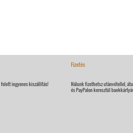
Fizetés
felett ingyenes kiszállítás!
Nálunk fizethetsz utánvétellel, át
és PayPalon keresztül bankkártyáv