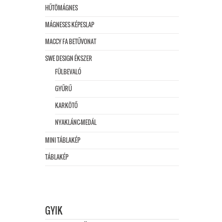
HŰTÖMÁGNES
MÁGNESES KÉPESLAP
MACCY FA BETŰVONAT
SWE DESIGN ÉKSZER
FÜLBEVALÓ
GYŰRŰ
KARKÖTŐ
NYAKLÁNC-MEDÁL
MINI TÁBLAKÉP
TÁBLAKÉP
GYIK