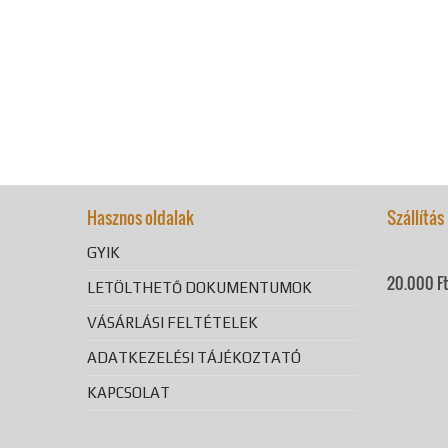
Hasznos oldalak
Szállítás
GYIK
20.000 Ft 
LETÖLTHETŐ DOKUMENTUMOK
VÁSÁRLÁSI FELTÉTELEK
ADATKEZELÉSI TÁJÉKOZTATÓ
KAPCSOLAT