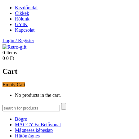
Kezdőoldal
Cikkek
Rólunk
GYIK
Kapcsolat
Login
/
Register
0
Items
0
0
Ft
Cart
Empty Cart
No products in the cart.
Bögre
MACCY Fa Betűvonat
Mágneses képeslap
Hűtömágnes