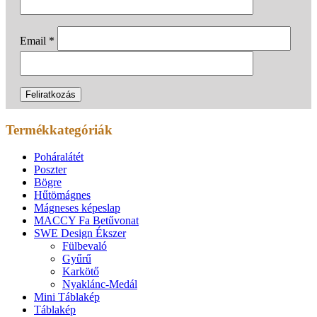
Email
*
Termékkategóriák
Poháralátét
Poszter
Bögre
Hűtömágnes
Mágneses képeslap
MACCY Fa Betűvonat
SWE Design Ékszer
Fülbevaló
Gyűrű
Karkötő
Nyaklánc-Medál
Mini Táblakép
Táblakép