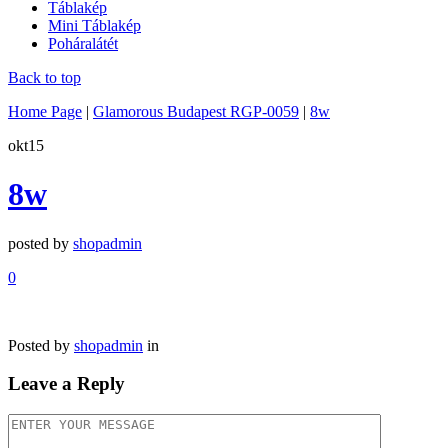
Táblakép
Mini Táblakép
Poháralátét
Back to top
Home Page
|
Glamorous Budapest RGP-0059
|
8w
okt
15
8w
posted by
shopadmin
0
Posted by
shopadmin
in
Leave a Reply