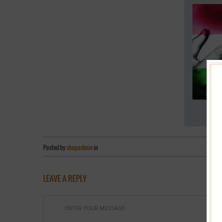
Posted by
shopadmin
in
LEAVE A REPLY