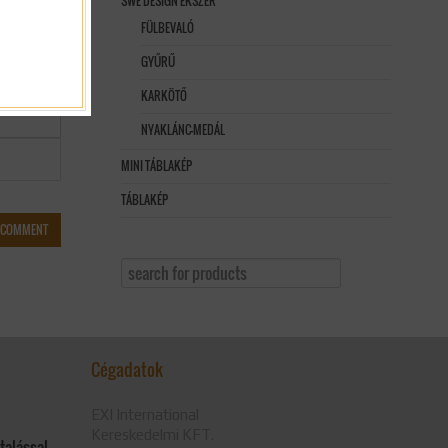
SWE DESIGN ÉKSZER
FÜLBEVALÓ
GYŰRŰ
KARKÖTŐ
NYAKLÁNC-MEDÁL
MINI TÁBLAKÉP
TÁBLAKÉP
Cégadatok
EXI International
Kereskedelmi KFT.
utalással