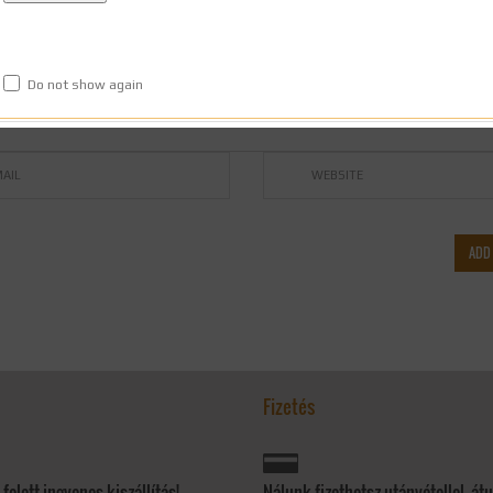
Do not show again
Fizetés
felett ingyenes kiszállítás!
Nálunk fizethetsz utánvétellel, át