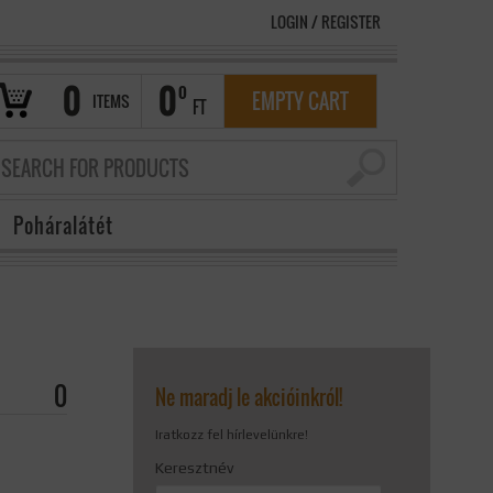
LOGIN
/
REGISTER
0
0
0
EMPTY CART
ITEMS
FT
Poháralátét
0
Ne maradj le akcióinkról!
Iratkozz fel hírlevelünkre!
Keresztnév