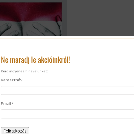
Ne maradj le akcióinkról!
Kérd ingyenes hirlevelünket:
Keresztnév
Email
*