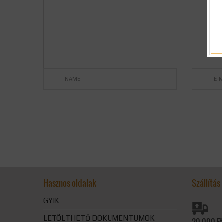
Alternative:
Hasznos oldalak
Szállítás
GYIK
LETÖLTHETŐ DOKUMENTUMOK
20.000 Ft 