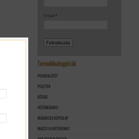
Email
*
Termékkategóriák
POHÁRALÁTÉT
POSZTER
BÖGRE
HŰTÖMÁGNES
MÁGNESES KÉPESLAP
MACCY FA BETŰVONAT