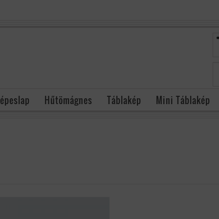
épeslap
Hűtömágnes
Táblakép
Mini Táblakép