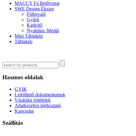
MACCY Fa Betűvonat
SWE Design Ékszer
Fülbevaló
Gyűrű
Karkötő
Nyaklánc-Medál
Mini Táblakép
Táblakép
Hasznos oldalak
GYIK
Letölthető dokumentumok
Vásárlási feltételek
Adatkezelési tájékoztató
Kapcsolat
Szállítás