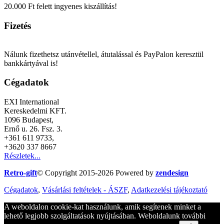
20.000 Ft felett ingyenes kiszállítás!
Fizetés
Nálunk fizethetsz utánvétellel, átutalással és PayPalon keresztül
bankkártyával is!
Cégadatok
EXI International
Kereskedelmi KFT.
1096 Budapest,
Ernő u. 26. Fsz. 3.
+361 611 9733,
+3620 337 8667
Részletek...
Retro-gift
© Copyright 2015-
2026 Powered by
zendesign
Cégadatok
,
Vásárlási feltételek - ÁSZF
,
Adatkezelési tájékoztató
A weboldalon cookie-kat használunk, amik segítenek minket a
lehető legjobb szolgáltatások nyújtásában. Weboldalunk további