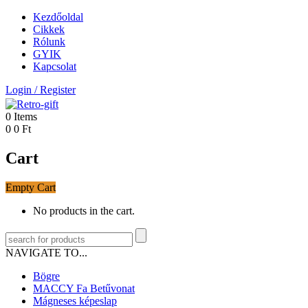
Kezdőoldal
Cikkek
Rólunk
GYIK
Kapcsolat
Login
/
Register
0
Items
0
0
Ft
Cart
Empty Cart
No products in the cart.
NAVIGATE TO...
Bögre
MACCY Fa Betűvonat
Mágneses képeslap