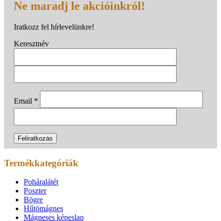
Ne maradj le akcióinkról!
Iratkozz fel hírlevelünkre!
Keresztnév
Email
*
Termékkategóriák
Poháralátét
Poszter
Bögre
Hűtömágnes
Mágneses képeslap