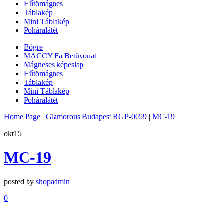
Hűtömágnes
Táblakép
Mini Táblakép
Poháralátét
Bögre
MACCY Fa Betűvonat
Mágneses képeslap
Hűtömágnes
Táblakép
Mini Táblakép
Poháralátét
Home Page
|
Glamorous Budapest RGP-0059
|
MC-19
okt
15
MC-19
posted by
shopadmin
0