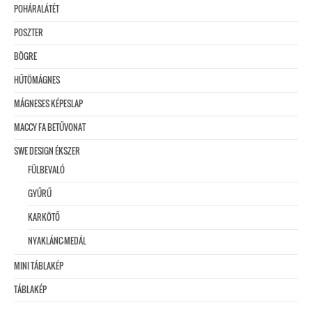
POHÁRALÁTÉT
POSZTER
BÖGRE
HŰTÖMÁGNES
MÁGNESES KÉPESLAP
MACCY FA BETŰVONAT
SWE DESIGN ÉKSZER
FÜLBEVALÓ
GYŰRŰ
KARKÖTŐ
NYAKLÁNC-MEDÁL
MINI TÁBLAKÉP
TÁBLAKÉP