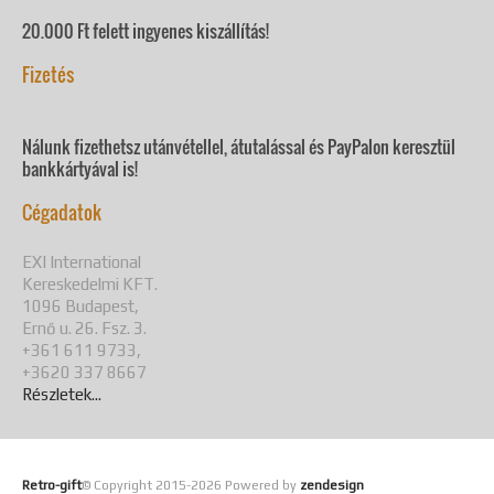
20.000 Ft felett ingyenes kiszállítás!
Fizetés
Nálunk fizethetsz utánvétellel, átutalással és PayPalon keresztül
bankkártyával is!
Cégadatok
EXI International
Kereskedelmi KFT.
1096 Budapest,
Ernő u. 26. Fsz. 3.
+361 611 9733,
+3620 337 8667
Részletek...
Retro-gift
© Copyright 2015-
2026 Powered by
zendesign