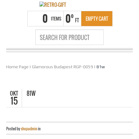
0
0
0
ITEMS
EMPTY CART
FT
Home Page
|
Glamorous Budapest RGP-0059
|
81w
OKT
81W
15
Posted by
shopadmin
in