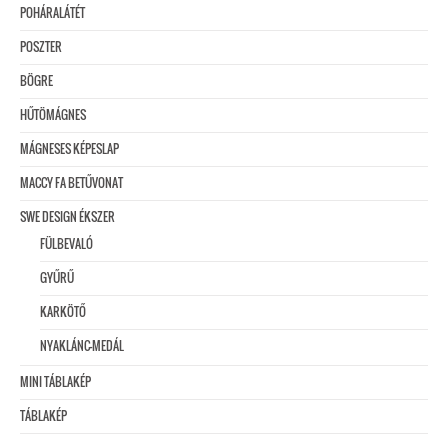
POHÁRALÁTÉT
POSZTER
BÖGRE
HŰTÖMÁGNES
MÁGNESES KÉPESLAP
MACCY FA BETŰVONAT
SWE DESIGN ÉKSZER
FÜLBEVALÓ
GYŰRŰ
KARKÖTŐ
NYAKLÁNC-MEDÁL
MINI TÁBLAKÉP
TÁBLAKÉP