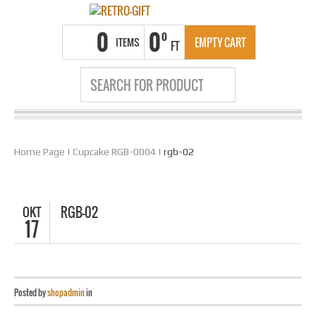
0
0
0
ITEMS
EMPTY CART
FT
Home Page
|
Cupcake RGB-0004
|
rgb-02
OKT
RGB-02
17
Posted by
shopadmin
in