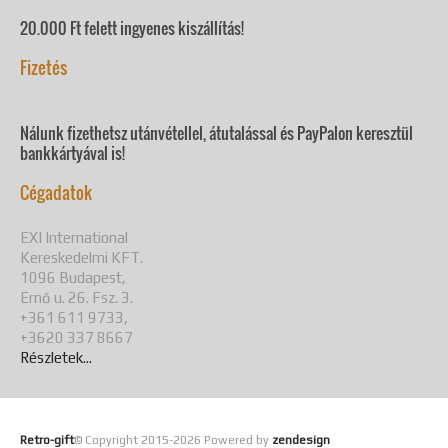
20.000 Ft felett ingyenes kiszállítás!
Fizetés
Nálunk fizethetsz utánvétellel, átutalással és PayPalon keresztül
bankkártyával is!
Cégadatok
EXI International
Kereskedelmi KFT.
1096 Budapest,
Ernő u. 26. Fsz. 3.
+361 611 9733,
+3620 337 8667
Részletek...
Retro-gift
© Copyright 2015-
2026 Powered by
zendesign