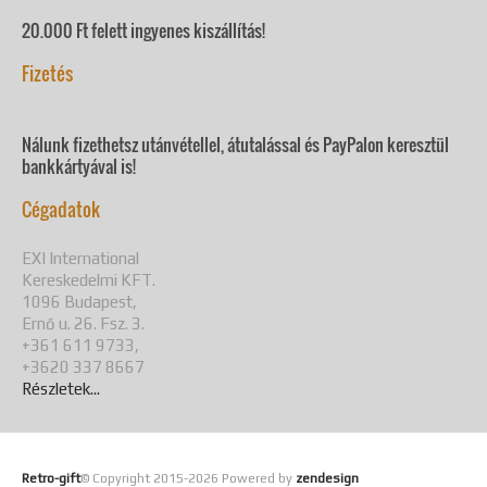
20.000 Ft felett ingyenes kiszállítás!
Fizetés
Nálunk fizethetsz utánvétellel, átutalással és PayPalon keresztül
bankkártyával is!
Cégadatok
EXI International
Kereskedelmi KFT.
1096 Budapest,
Ernő u. 26. Fsz. 3.
+361 611 9733,
+3620 337 8667
Részletek...
Retro-gift
© Copyright 2015-
2026 Powered by
zendesign