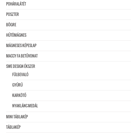
POHÁRALÁTÉT
POSZTER
BÖGRE
HŰTÖMÁGNES
MÁGNESES KÉPESLAP
MACCY FA BETŰVONAT
SWE DESIGN ÉKSZER
FÜLBEVALÓ
GYŰRŰ
KARKÖTŐ
NYAKLÁNC-MEDÁL
MINI TÁBLAKÉP
TÁBLAKÉP