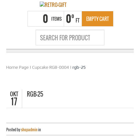
0
0
0
ITEMS
EMPTY CART
FT
Home Page
|
Cupcake RGB-0004
|
rgb-25
OKT
RGB-25
17
Posted by
shopadmin
in