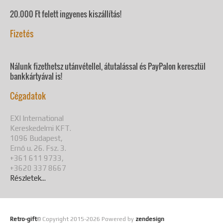
20.000 Ft felett ingyenes kiszállítás!
Fizetés
Nálunk fizethetsz utánvétellel, átutalással és PayPalon keresztül
bankkártyával is!
Cégadatok
EXI International
Kereskedelmi KFT.
1096 Budapest,
Ernő u. 26. Fsz. 3.
+361 611 9733,
+3620 337 8667
Részletek...
Retro-gift
© Copyright 2015-
2026 Powered by
zendesign