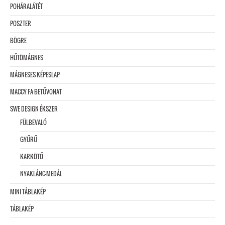
POHÁRALÁTÉT
POSZTER
BÖGRE
HŰTÖMÁGNES
MÁGNESES KÉPESLAP
MACCY FA BETŰVONAT
SWE DESIGN ÉKSZER
FÜLBEVALÓ
GYŰRŰ
KARKÖTŐ
NYAKLÁNC-MEDÁL
MINI TÁBLAKÉP
TÁBLAKÉP