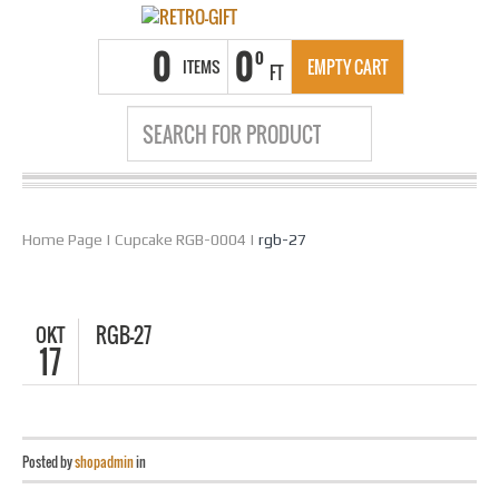
0
0
0
ITEMS
EMPTY CART
FT
Home Page
|
Cupcake RGB-0004
|
rgb-27
OKT
RGB-27
17
Posted by
shopadmin
in