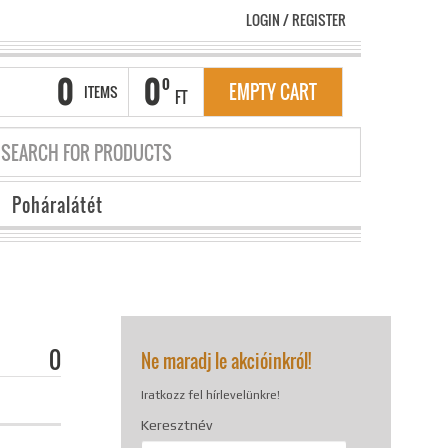
LOGIN
/
REGISTER
0
0
0
EMPTY CART
ITEMS
FT
Poháralátét
0
Ne maradj le akcióinkról!
Iratkozz fel hírlevelünkre!
Keresztnév