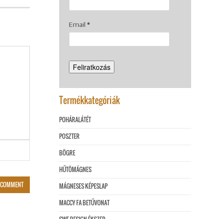
Email
*
Termékkategóriák
POHÁRALÁTÉT
POSZTER
BÖGRE
HŰTÖMÁGNES
MÁGNESES KÉPESLAP
MACCY FA BETŰVONAT