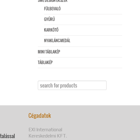
SWE DESIGN ÉKSZER
FÜLBEVALÓ
GYŰRŰ
KARKÖTŐ
NYAKLÁNC-MEDÁL
MINI TÁBLAKÉP
TÁBLAKÉP
Cégadatok
EXI International
utalással
Kereskedelmi KFT.