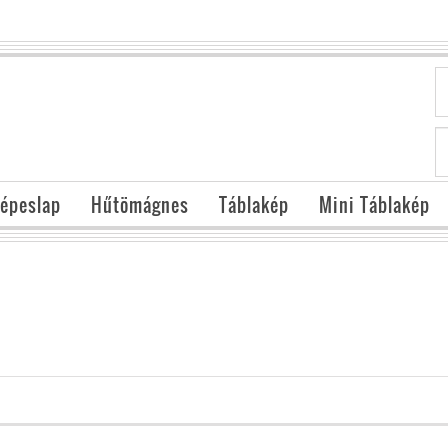
épeslap
Hűtömágnes
Táblakép
Mini Táblakép