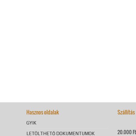
Hasznos oldalak
Szállítás
GYIK
20.000 Ft 
LETÖLTHETŐ DOKUMENTUMOK