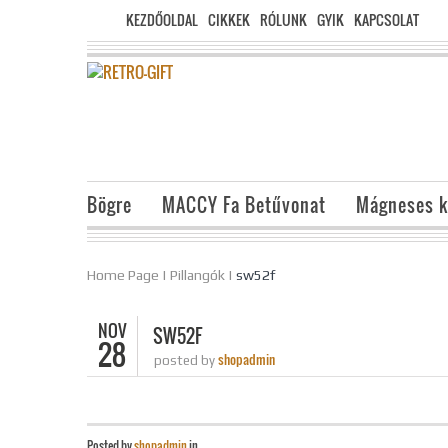
KEZDŐOLDAL
CIKKEK
RÓLUNK
GYIK
KAPCSOLAT
Bögre
MACCY Fa Betűvonat
Mágneses k
Home Page
|
Pillangók
|
sw52f
NOV
SW52F
28
shopadmin
posted by
Posted by
shopadmin
in