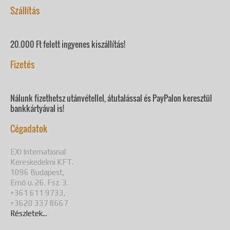
Szállítás
20.000 Ft felett ingyenes kiszállítás!
Fizetés
Nálunk fizethetsz utánvétellel, átutalással és PayPalon keresztül
bankkártyával is!
Cégadatok
EXI International
Kereskedelmi KFT.
1096 Budapest,
Ernő u. 26. Fsz. 3.
+361 611 9733,
+3620 337 8667
Részletek...