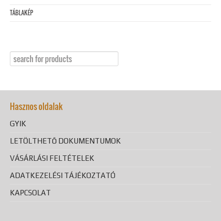
TÁBLAKÉP
Hasznos oldalak
GYIK
LETÖLTHETŐ DOKUMENTUMOK
VÁSÁRLÁSI FELTÉTELEK
ADATKEZELÉSI TÁJÉKOZTATÓ
KAPCSOLAT