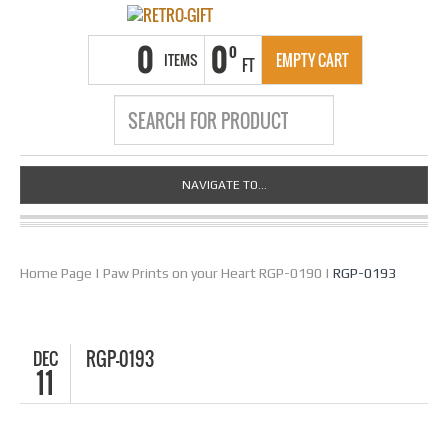
0
0
0
ITEMS
EMPTY CART
FT
NAVIGATE TO...
Home Page
|
Paw Prints on your Heart RGP-0190
|
RGP-0193
DEC
RGP-0193
11