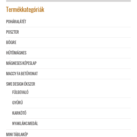
Termékkategóriák
POHÁRALÁTÉT
POSZTER
BÖGRE
HŰTÖMÁGNES
MÁGNESES KÉPESLAP
MACCY FA BETŰVONAT
SWE DESIGN ÉKSZER
FÜLBEVALÓ
GYŰRŰ
KARKÖTŐ
NYAKLÁNC-MEDÁL
MINI TÁBLAKÉP