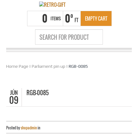
0
0
0
ITEMS
EMPTY CART
FT
Home Page
|
Parliament pin up
|
RGB-0085
JÚN
RGB-0085
09
Posted by
shopadmin
in