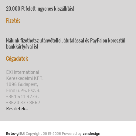
20.000 Ft felett ingyenes kiszállítás!
Fizetés
Nálunk fizethetsz utánvétellel, átutalással és PayPalon keresztül
bankkártyával is!
Cégadatok
EXI International
Kereskedelmi KFT.
1096 Budapest,
Ernő u. 26. Fsz. 3.
+361 611 9733,
+3620 337 8667
Részletek...
Retro-gift
© Copyright 2015-
2026 Powered by
zendesign