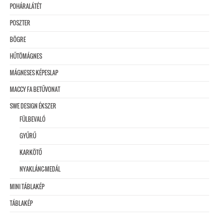
POHÁRALÁTÉT
POSZTER
BÖGRE
HŰTÖMÁGNES
MÁGNESES KÉPESLAP
MACCY FA BETŰVONAT
SWE DESIGN ÉKSZER
FÜLBEVALÓ
GYŰRŰ
KARKÖTŐ
NYAKLÁNC-MEDÁL
MINI TÁBLAKÉP
TÁBLAKÉP