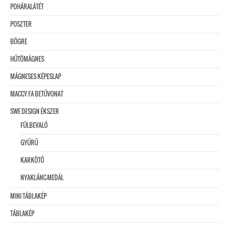
POHÁRALÁTÉT
POSZTER
BÖGRE
HŰTÖMÁGNES
MÁGNESES KÉPESLAP
MACCY FA BETŰVONAT
SWE DESIGN ÉKSZER
FÜLBEVALÓ
GYŰRŰ
KARKÖTŐ
NYAKLÁNC-MEDÁL
MINI TÁBLAKÉP
TÁBLAKÉP