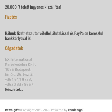
20.000 Ft felett ingyenes kiszállítás!
Fizetés
Nálunk fizethetsz utánvétellel, átutalással és PayPalon keresztül
bankkártyával is!
Cégadatok
EXI International
Kereskedelmi KFT.
1096 Budapest,
Ernő u. 26. Fsz. 3.
+361 611 9733,
+3620 337 8667
Részletek...
Retro-gift
© Copyright 2015-
2026 Powered by
zendesign