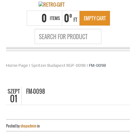
0
0
0
ITEMS
EMPTY CART
FT
Home Page
|
Spritzer Budapest RGP-0098
|
FM-0098
SZEPT
FM-0098
01
Posted by
shopadmin
in