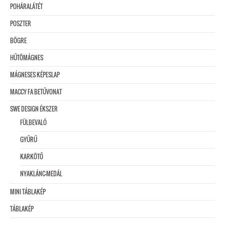
POHÁRALÁTÉT
POSZTER
BÖGRE
HŰTÖMÁGNES
MÁGNESES KÉPESLAP
MACCY FA BETŰVONAT
SWE DESIGN ÉKSZER
FÜLBEVALÓ
GYŰRŰ
KARKÖTŐ
NYAKLÁNC-MEDÁL
MINI TÁBLAKÉP
TÁBLAKÉP