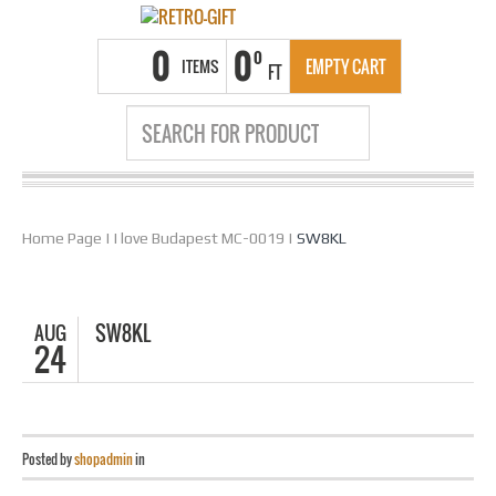
0
0
0
ITEMS
EMPTY CART
FT
Home Page
|
I love Budapest MC-0019
|
SW8KL
AUG
SW8KL
24
Posted by
shopadmin
in