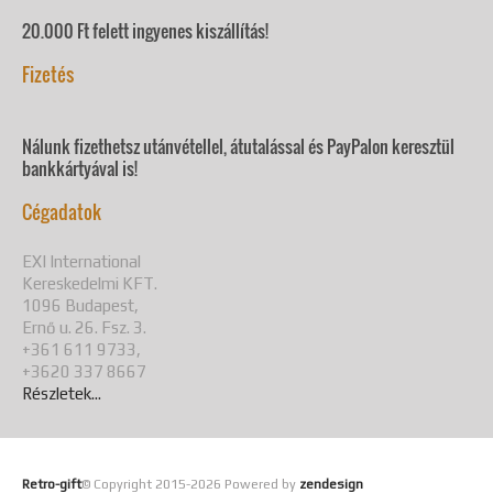
20.000 Ft felett ingyenes kiszállítás!
Fizetés
Nálunk fizethetsz utánvétellel, átutalással és PayPalon keresztül
bankkártyával is!
Cégadatok
EXI International
Kereskedelmi KFT.
1096 Budapest,
Ernő u. 26. Fsz. 3.
+361 611 9733,
+3620 337 8667
Részletek...
Retro-gift
© Copyright 2015-
2026 Powered by
zendesign