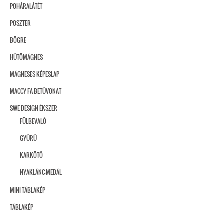
POHÁRALÁTÉT
POSZTER
BÖGRE
HŰTÖMÁGNES
MÁGNESES KÉPESLAP
MACCY FA BETŰVONAT
SWE DESIGN ÉKSZER
FÜLBEVALÓ
GYŰRŰ
KARKÖTŐ
NYAKLÁNC-MEDÁL
MINI TÁBLAKÉP
TÁBLAKÉP