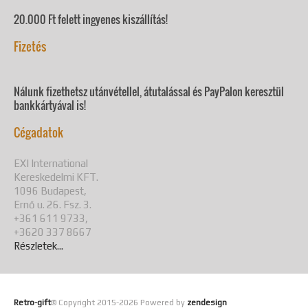
20.000 Ft felett ingyenes kiszállítás!
Fizetés
Nálunk fizethetsz utánvétellel, átutalással és PayPalon keresztül
bankkártyával is!
Cégadatok
EXI International
Kereskedelmi KFT.
1096 Budapest,
Ernő u. 26. Fsz. 3.
+361 611 9733,
+3620 337 8667
Részletek...
Retro-gift
© Copyright 2015-
2026 Powered by
zendesign