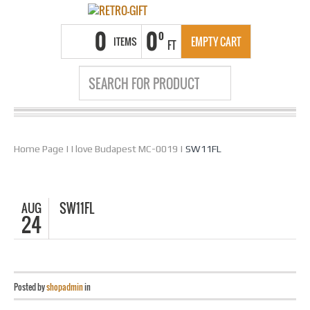
0
0
0
ITEMS
EMPTY CART
FT
Home Page
|
I love Budapest MC-0019
|
SW11FL
AUG
SW11FL
24
Posted by
shopadmin
in