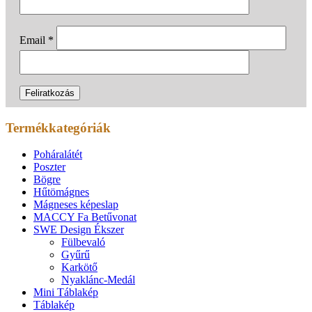
Email
*
Termékkategóriák
Poháralátét
Poszter
Bögre
Hűtömágnes
Mágneses képeslap
MACCY Fa Betűvonat
SWE Design Ékszer
Fülbevaló
Gyűrű
Karkötő
Nyaklánc-Medál
Mini Táblakép
Táblakép