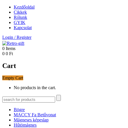
Kezdőoldal
Cikkek
Rólunk
GYIK
Kapcsolat
Login
/
Register
0
Items
0
0
Ft
Cart
Empty Cart
No products in the cart.
Bögre
MACCY Fa Betűvonat
Mágneses képeslap
Hűtömágnes