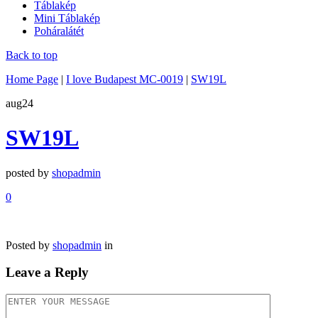
Táblakép
Mini Táblakép
Poháralátét
Back to top
Home Page
|
I love Budapest MC-0019
|
SW19L
aug
24
SW19L
posted by
shopadmin
0
Posted by
shopadmin
in
Leave a Reply