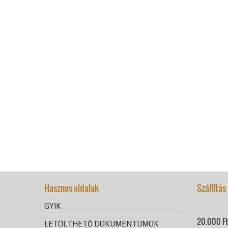
Hasznos oldalak
Szállítás
GYIK
20.000 Ft 
LETÖLTHETŐ DOKUMENTUMOK