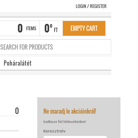
LOGIN
/
REGISTER
0
0
0
EMPTY CART
ITEMS
FT
Poháralátét
0
Ne maradj le akcióinkról!
Iratkozz fel hírlevelünkre!
Keresztnév