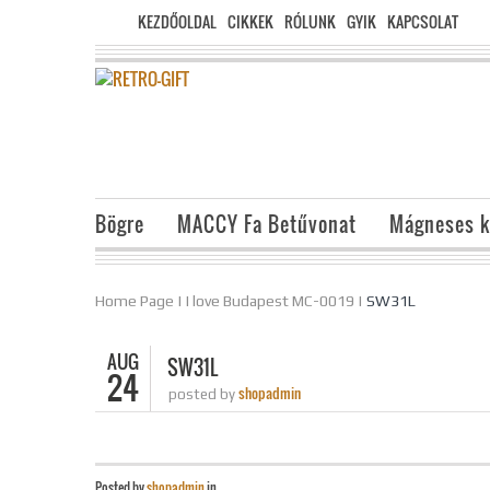
KEZDŐOLDAL
CIKKEK
RÓLUNK
GYIK
KAPCSOLAT
Bögre
MACCY Fa Betűvonat
Mágneses k
Home Page
|
I love Budapest MC-0019
|
SW31L
AUG
SW31L
24
shopadmin
posted by
Posted by
shopadmin
in