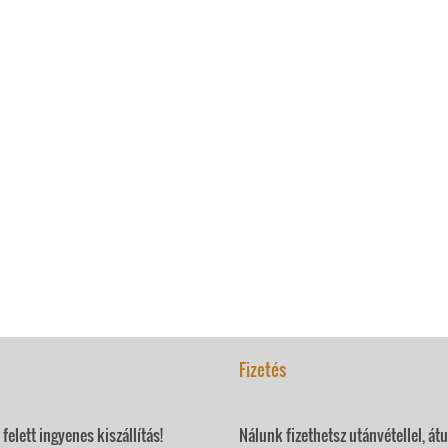
Fizetés
felett ingyenes kiszállítás!
Nálunk fizethetsz utánvétellel, át