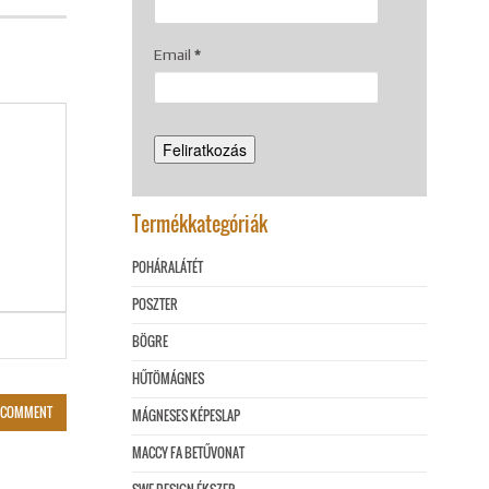
Email
*
Termékkategóriák
POHÁRALÁTÉT
POSZTER
BÖGRE
HŰTÖMÁGNES
MÁGNESES KÉPESLAP
MACCY FA BETŰVONAT