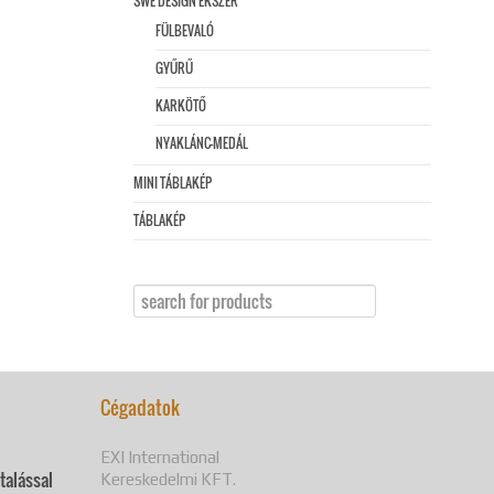
SWE DESIGN ÉKSZER
FÜLBEVALÓ
GYŰRŰ
KARKÖTŐ
NYAKLÁNC-MEDÁL
MINI TÁBLAKÉP
TÁBLAKÉP
Cégadatok
EXI International
utalással
Kereskedelmi KFT.