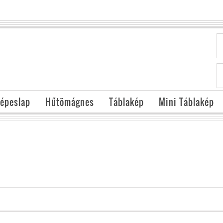
épeslap
Hűtömágnes
Táblakép
Mini Táblakép