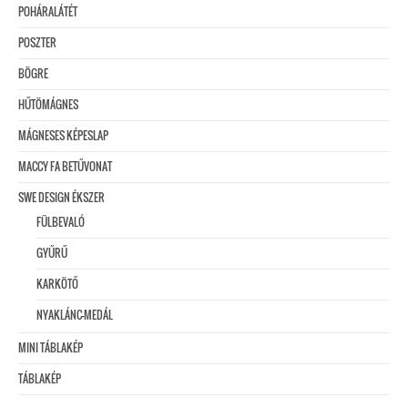
POHÁRALÁTÉT
POSZTER
BÖGRE
HŰTÖMÁGNES
MÁGNESES KÉPESLAP
MACCY FA BETŰVONAT
SWE DESIGN ÉKSZER
FÜLBEVALÓ
GYŰRŰ
KARKÖTŐ
NYAKLÁNC-MEDÁL
MINI TÁBLAKÉP
TÁBLAKÉP