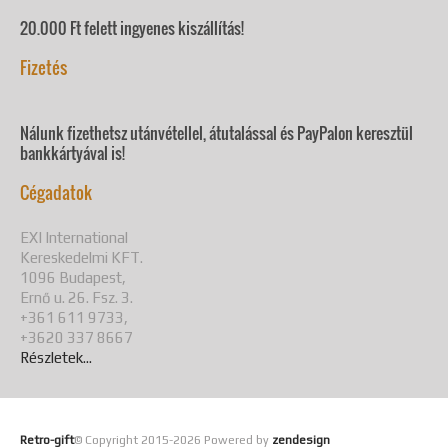
20.000 Ft felett ingyenes kiszállítás!
Fizetés
Nálunk fizethetsz utánvétellel, átutalással és PayPalon keresztül
bankkártyával is!
Cégadatok
EXI International
Kereskedelmi KFT.
1096 Budapest,
Ernő u. 26. Fsz. 3.
+361 611 9733,
+3620 337 8667
Részletek...
Retro-gift
© Copyright 2015-
2026 Powered by
zendesign