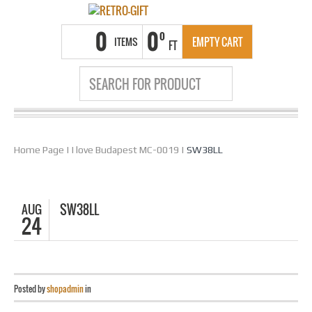
0
0
0
ITEMS
EMPTY CART
FT
Home Page
|
I love Budapest MC-0019
|
SW38LL
AUG
SW38LL
24
Posted by
shopadmin
in