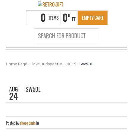
0
0
0
ITEMS
EMPTY CART
FT
Home Page
|
I love Budapest MC-0019
|
SW50L
AUG
SW50L
24
Posted by
shopadmin
in