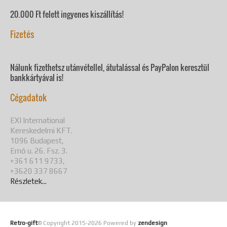
20.000 Ft felett ingyenes kiszállítás!
Fizetés
Nálunk fizethetsz utánvétellel, átutalással és PayPalon keresztül
bankkártyával is!
Cégadatok
EXI International
Kereskedelmi KFT.
1096 Budapest,
Ernő u. 26. Fsz. 3.
+361 611 9733,
+3620 337 8667
Részletek...
Retro-gift
© Copyright 2015-
2026 Powered by
zendesign