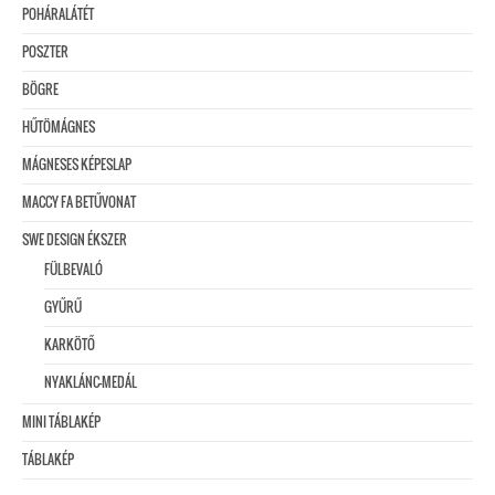
POHÁRALÁTÉT
POSZTER
BÖGRE
HŰTÖMÁGNES
MÁGNESES KÉPESLAP
MACCY FA BETŰVONAT
SWE DESIGN ÉKSZER
FÜLBEVALÓ
GYŰRŰ
KARKÖTŐ
NYAKLÁNC-MEDÁL
MINI TÁBLAKÉP
TÁBLAKÉP