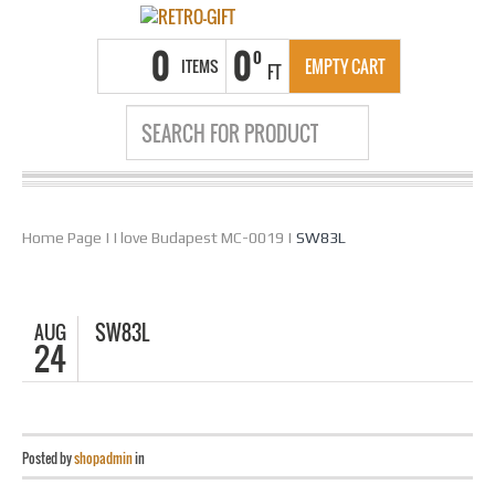
0
0
0
ITEMS
EMPTY CART
FT
Home Page
|
I love Budapest MC-0019
|
SW83L
AUG
SW83L
24
Posted by
shopadmin
in