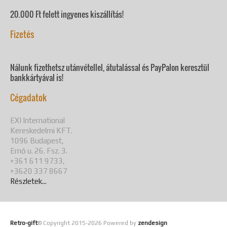
20.000 Ft felett ingyenes kiszállítás!
Fizetés
Nálunk fizethetsz utánvétellel, átutalással és PayPalon keresztül
bankkártyával is!
Cégadatok
EXI International
Kereskedelmi KFT.
1096 Budapest,
Ernő u. 26. Fsz. 3.
+361 611 9733,
+3620 337 8667
Részletek...
Retro-gift
© Copyright 2015-
2026 Powered by
zendesign