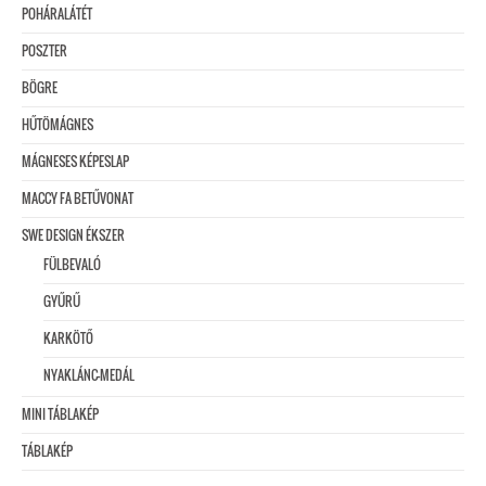
POHÁRALÁTÉT
POSZTER
BÖGRE
HŰTÖMÁGNES
MÁGNESES KÉPESLAP
MACCY FA BETŰVONAT
SWE DESIGN ÉKSZER
FÜLBEVALÓ
GYŰRŰ
KARKÖTŐ
NYAKLÁNC-MEDÁL
MINI TÁBLAKÉP
TÁBLAKÉP