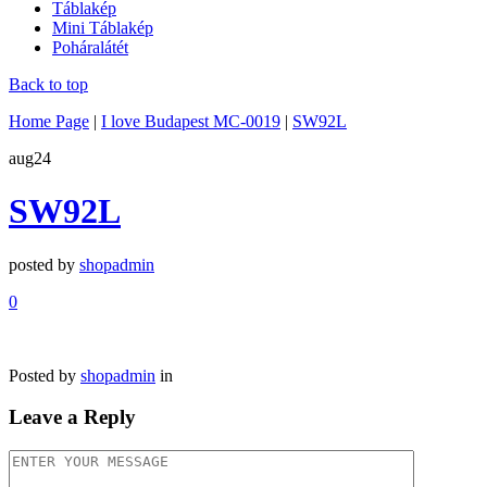
Táblakép
Mini Táblakép
Poháralátét
Back to top
Home Page
|
I love Budapest MC-0019
|
SW92L
aug
24
SW92L
posted by
shopadmin
0
Posted by
shopadmin
in
Leave a Reply