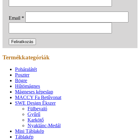
Email
*
Termékkategóriák
Poháralátét
Poszter
Bögre
Hűtömágnes
Mágneses képeslap
MACCY Fa Betűvonat
SWE Design Ékszer
Fülbevaló
Gyűrű
Karkötő
Nyaklánc-Medál
Mini Táblakép
Táblakép