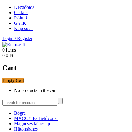
Kezdőoldal
Cikkek
Rólunk
GYIK
Kapcsolat
Login
/
Register
0
Items
0
0
Ft
Cart
Empty Cart
No products in the cart.
Bögre
MACCY Fa Betűvonat
Mágneses képeslap
Hűtömágnes