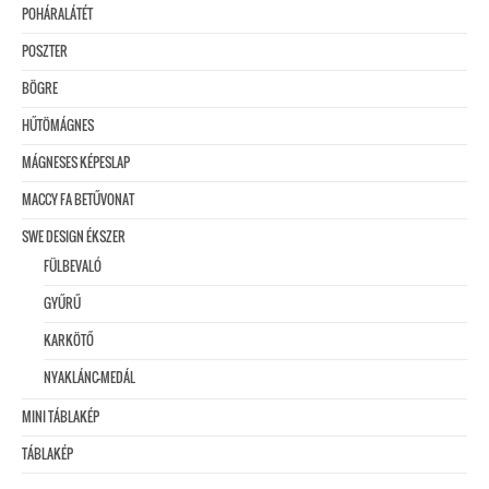
POHÁRALÁTÉT
POSZTER
BÖGRE
HŰTÖMÁGNES
MÁGNESES KÉPESLAP
MACCY FA BETŰVONAT
SWE DESIGN ÉKSZER
FÜLBEVALÓ
GYŰRŰ
KARKÖTŐ
NYAKLÁNC-MEDÁL
MINI TÁBLAKÉP
TÁBLAKÉP