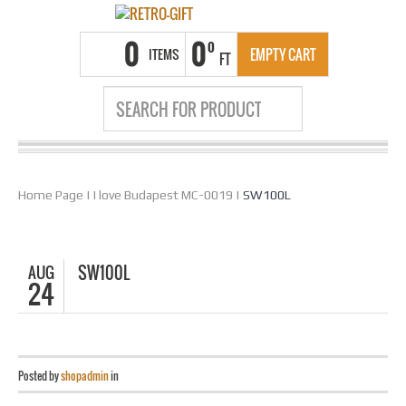
0
0
0
ITEMS
EMPTY CART
FT
Home Page
|
I love Budapest MC-0019
|
SW100L
AUG
SW100L
24
Posted by
shopadmin
in