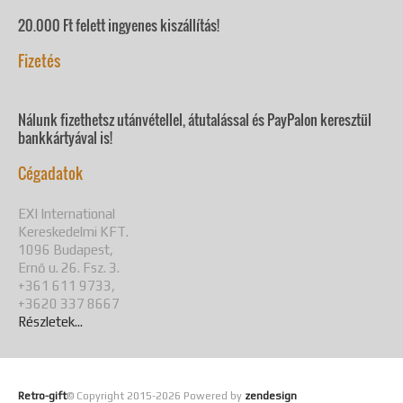
20.000 Ft felett ingyenes kiszállítás!
Fizetés
Nálunk fizethetsz utánvétellel, átutalással és PayPalon keresztül
bankkártyával is!
Cégadatok
EXI International
Kereskedelmi KFT.
1096 Budapest,
Ernő u. 26. Fsz. 3.
+361 611 9733,
+3620 337 8667
Részletek...
Retro-gift
© Copyright 2015-
2026 Powered by
zendesign