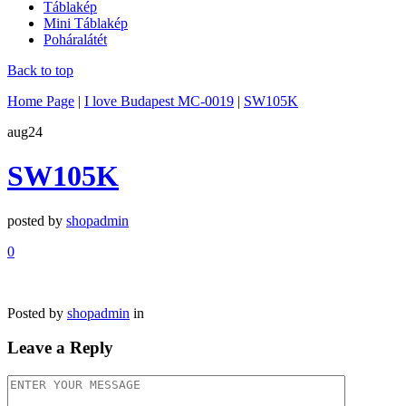
Táblakép
Mini Táblakép
Poháralátét
Back to top
Home Page
|
I love Budapest MC-0019
|
SW105K
aug
24
SW105K
posted by
shopadmin
0
Posted by
shopadmin
in
Leave a Reply