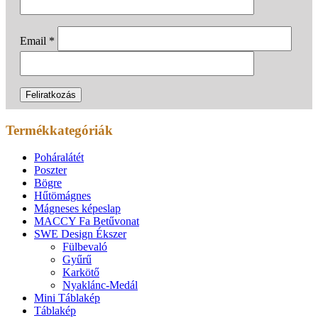
Email
*
Termékkategóriák
Poháralátét
Poszter
Bögre
Hűtömágnes
Mágneses képeslap
MACCY Fa Betűvonat
SWE Design Ékszer
Fülbevaló
Gyűrű
Karkötő
Nyaklánc-Medál
Mini Táblakép
Táblakép