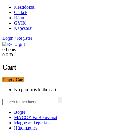
Kezdőoldal
Cikkek
Rólunk
GYIK
Kapcsolat
Login
/
Register
0
Items
0
0
Ft
Cart
Empty Cart
No products in the cart.
Bögre
MACCY Fa Betűvonat
Mágneses képeslap
Hűtömágnes