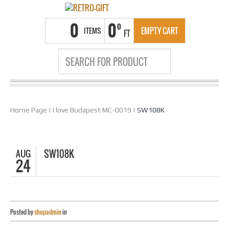
0
0
0
ITEMS
EMPTY CART
FT
Home Page
|
I love Budapest MC-0019
|
SW108K
AUG
SW108K
24
Posted by
shopadmin
in