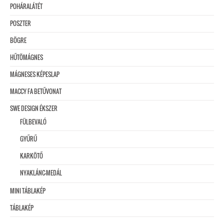
POHÁRALÁTÉT
POSZTER
BÖGRE
HŰTÖMÁGNES
MÁGNESES KÉPESLAP
MACCY FA BETŰVONAT
SWE DESIGN ÉKSZER
FÜLBEVALÓ
GYŰRŰ
KARKÖTŐ
NYAKLÁNC-MEDÁL
MINI TÁBLAKÉP
TÁBLAKÉP