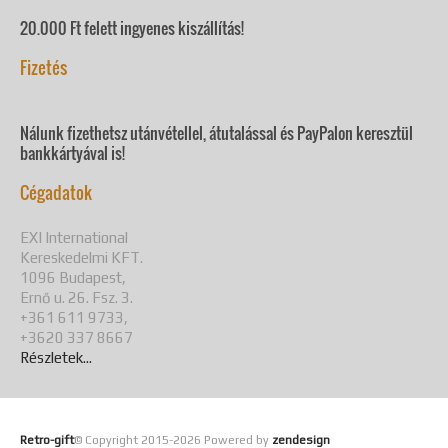
20.000 Ft felett ingyenes kiszállítás!
Fizetés
Nálunk fizethetsz utánvétellel, átutalással és PayPalon keresztül
bankkártyával is!
Cégadatok
EXI International
Kereskedelmi KFT.
1096 Budapest,
Ernő u. 26. Fsz. 3.
+361 611 9733,
+3620 337 8667
Részletek...
Retro-gift
© Copyright 2015-
2026 Powered by
zendesign