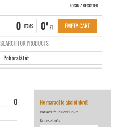
LOGIN
/
REGISTER
0
0
0
EMPTY CART
ITEMS
FT
Poháralátét
0
Ne maradj le akcióinkról!
Iratkozz fel hírlevelünkre!
Keresztnév