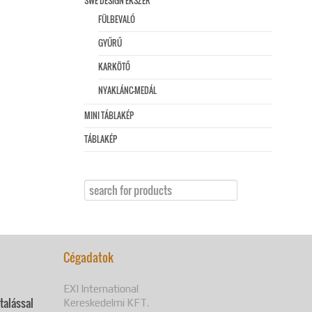
SWE DESIGN ÉKSZER
FÜLBEVALÓ
GYŰRŰ
KARKÖTŐ
NYAKLÁNC-MEDÁL
MINI TÁBLAKÉP
TÁBLAKÉP
Cégadatok
EXI International
utalással
Kereskedelmi KFT.