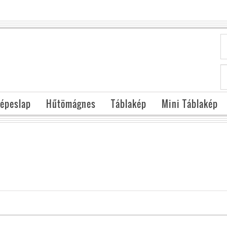
épeslap
Hűtömágnes
Táblakép
Mini Táblakép