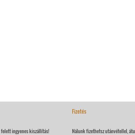
Fizetés
felett ingyenes kiszállítás!
Nálunk fizethetsz utánvétellel, át