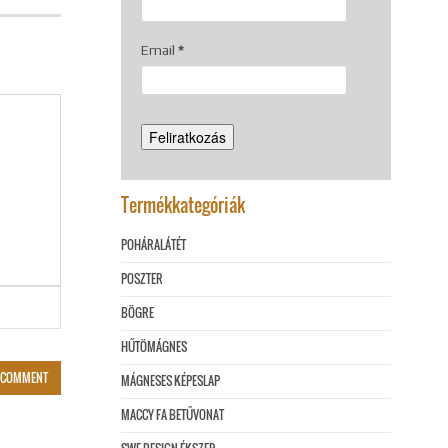
Email
*
Termékkategóriák
POHÁRALÁTÉT
POSZTER
BÖGRE
HŰTÖMÁGNES
MÁGNESES KÉPESLAP
MACCY FA BETŰVONAT