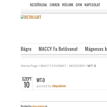
KEZDŐOLDAL
CIKKEK
RÓLUNK
GYIK
KAPCSOLAT
Bögre
MACCY Fa Betűvonat
Mágneses k
Home Page
|
MACCY FAVONAT - MOZDONY
|
WT-0
SZEPT
WT-0
10
shopadmin
posted by
Posted by
shopadmin
in