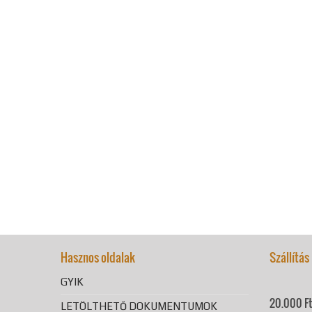
Hasznos oldalak
Szállítás
GYIK
20.000 Ft 
LETÖLTHETŐ DOKUMENTUMOK