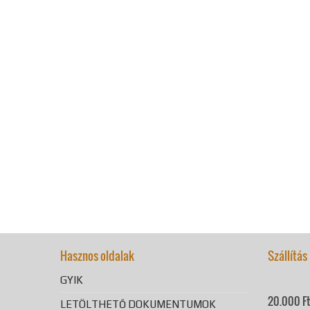
Hasznos oldalak
Szállítás
GYIK
20.000 Ft 
LETÖLTHETŐ DOKUMENTUMOK