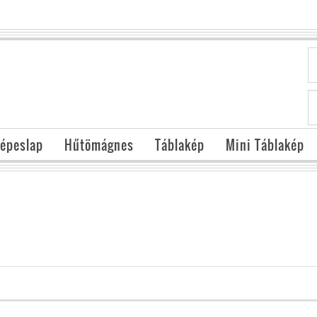
épeslap
Hűtömágnes
Táblakép
Mini Táblakép