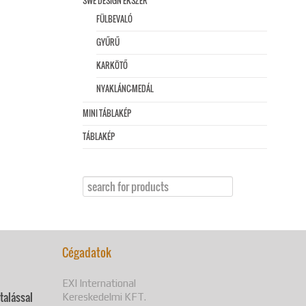
SWE DESIGN ÉKSZER
FÜLBEVALÓ
GYŰRŰ
KARKÖTŐ
NYAKLÁNC-MEDÁL
MINI TÁBLAKÉP
TÁBLAKÉP
Cégadatok
EXI International
utalással
Kereskedelmi KFT.