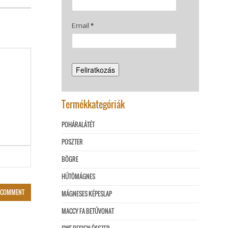
Email
*
Termékkategóriák
POHÁRALÁTÉT
POSZTER
BÖGRE
HŰTÖMÁGNES
MÁGNESES KÉPESLAP
MACCY FA BETŰVONAT