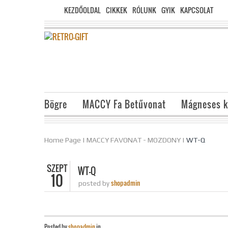
KEZDŐOLDAL
CIKKEK
RÓLUNK
GYIK
KAPCSOLAT
Bögre
MACCY Fa Betűvonat
Mágneses k
Home Page
|
MACCY FAVONAT - MOZDONY
|
WT-Q
SZEPT
WT-Q
10
shopadmin
posted by
Posted by
shopadmin
in