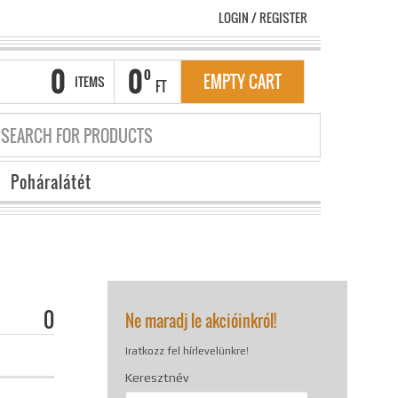
LOGIN
/
REGISTER
0
0
0
EMPTY CART
ITEMS
FT
Poháralátét
0
Ne maradj le akcióinkról!
Iratkozz fel hírlevelünkre!
Keresztnév