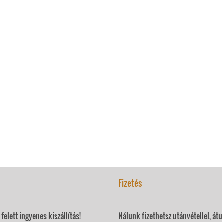
Fizetés
felett ingyenes kiszállítás!
Nálunk fizethetsz utánvétellel, át